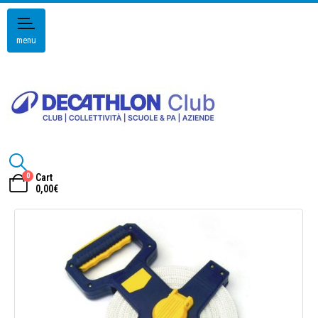
menu
0
Cart
0,00
€