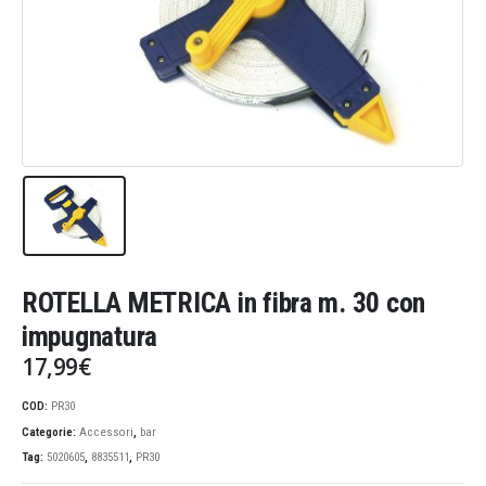
ROTELLA METRICA in fibra m. 30 con
impugnatura
17,99
€
COD:
PR30
Categorie:
Accessori
,
bar
Tag:
5020605
,
8835511
,
PR30