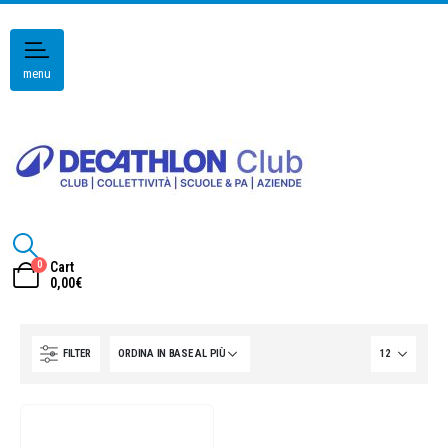
menu
0
Cart
0,00
€
FILTER