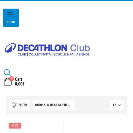
menu
0
Cart
0,00
€
FILTER
-15%