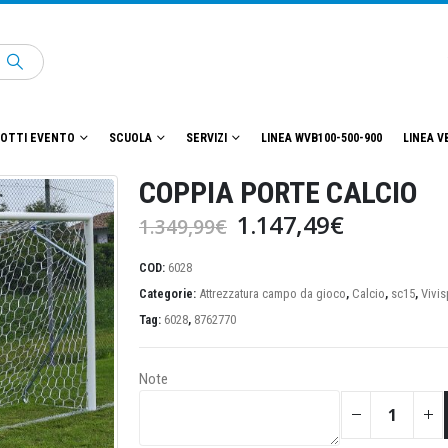
OTTI EVENTO
SCUOLA
SERVIZI
LINEA WVB100-500-900
LINEA V
COPPIA PORTE CALCIO
Il
Il
1.147,49
€
1.349,99
€
prezzo
prezzo
originale
attuale
COD:
6028
era:
è:
Categorie:
Attrezzatura campo da gioco
,
Calcio
,
sc15
,
Vivis
1.349,99€.
1.147,49€
Tag:
6028
,
8762770
Note