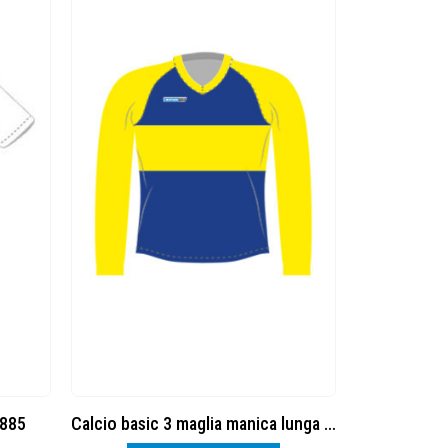
7885
Calcio basic 3 maglia manica lunga cod. 8377875
SHIRT S9