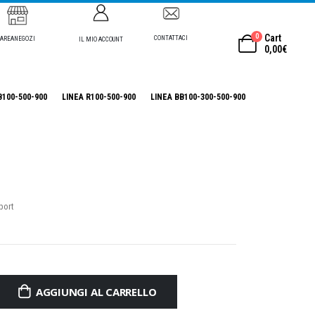
0
Cart
CONTATTACI
AREANEGOZI
IL MIO ACCOUNT
0,00
€
B100-500-900
LINEA R100-500-900
LINEA BB100-300-500-900
port
.
AGGIUNGI AL CARRELLO