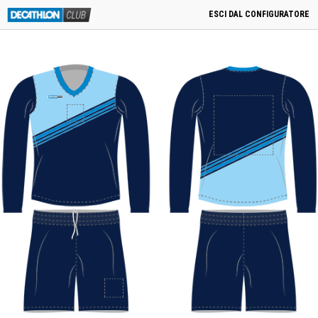
menu
0
Cart
0,00
€
PRODOTTI CORRELATI