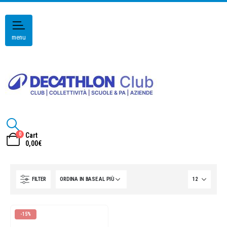
menu
0
Cart
0,00
€
FILTER
-15%