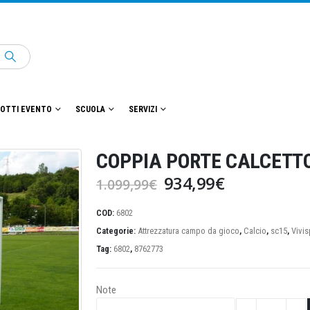
OTTI EVENTO
SCUOLA
SERVIZI
COPPIA PORTE CALCETT
Il
Il
934,99
€
1.099,99
€
prezzo
prezzo
originale
attuale
COD:
6802
era:
è:
Categorie:
Attrezzatura campo da gioco
,
Calcio
,
sc15
,
Vivis
1.099,99€.
934,99€.
Tag:
6802
,
8762773
Note