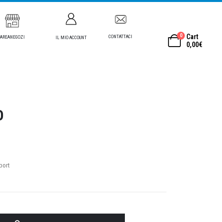
0
Cart
CONTATTACI
AREANEGOZI
IL MIO ACCOUNT
0,00
€
O
port