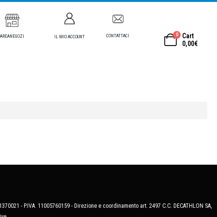
0
Cart
CONTATTACI
AREANEGOZI
IL MIO ACCOUNT
0,00
€
MB-1370021 - P.IVA. 11005760159 - Direzione e coordinamento art. 2497 C.C. DECATHLON SA,
ive.