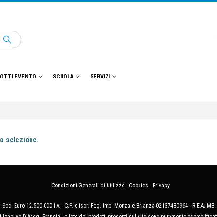
OTTI EVENTO
SCUOLA
SERVIZI
a selezione.
Condizioni Generali di Utilizzo
-
Cookies
-
Privacy
 Soc. Euro 12.500.000 i.v. - C.F. e Iscr. Reg. Imp. Monza e Brianza 02137480964 - R.E.A. 
illeneuve D'Ascq, Francia Le foto dei prodotti presenti sul sito sono puramente esemplificat