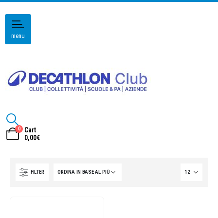
menu
0
Cart
0,00
€
FILTER