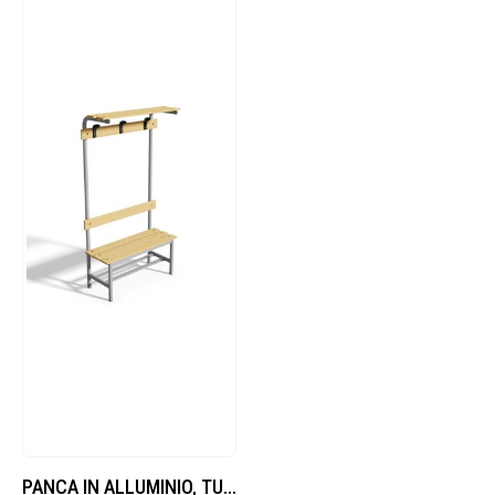
PANCA IN ALLUMINIO, TUBO TONDO DIAMETRO 40 MM, DOGHE IN LEGNO, LUNGHEZZA 1 M, COMPLETA