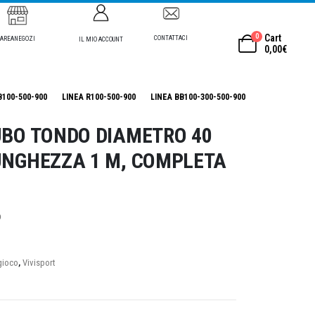
0
Cart
CONTATTACI
AREANEGOZI
IL MIO ACCOUNT
0,00
€
B100-500-900
LINEA R100-500-900
LINEA BB100-300-500-900
UBO TONDO DIAMETRO 40
UNGHEZZA 1 M, COMPLETA
o
gioco
,
Vivisport