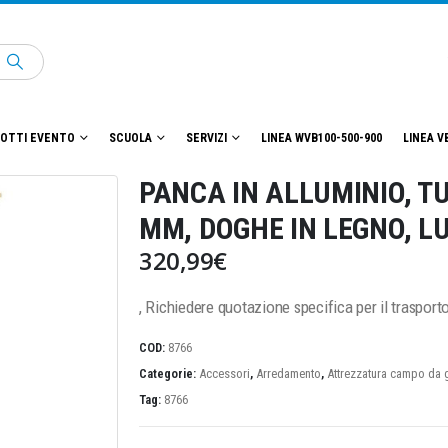
OTTI EVENTO
SCUOLA
SERVIZI
LINEA WVB100-500-900
LINEA V
PANCA IN ALLUMINIO, T
MM, DOGHE IN LEGNO, L
320,99
€
, Richiedere quotazione specifica per il trasport
COD:
8766
Categorie:
Accessori
,
Arredamento
,
Attrezzatura campo da 
Tag:
8766