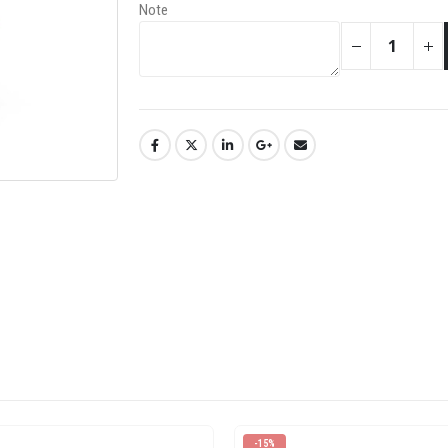
Note
-15%