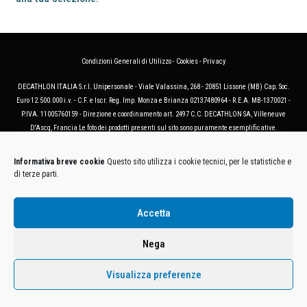
Condizioni Generali di Utilizzo
-
Cookies
-
Privacy
DECATHLON ITALIA S.r.l. Unipersonale - Viale Valassina, 268 - 20851 Lissone (MB) Cap. Soc.
Euro 12.500.000 i.v. - C.F. e Iscr. Reg. Imp. Monza e Brianza 02137480964 - R.E.A. MB-1370021 -
P.IVA. 11005760159 - Direzione e coordinamento art. 2497 C.C. DECATHLON SA, Villeneuve
D'Ascq, Francia Le foto dei prodotti presenti sul sito sono puramente esemplificative.
Informativa breve cookie
Questo sito utilizza i cookie tecnici, per le statistiche e
di terze parti.
Accetta
Nega
Visualizza preferenze