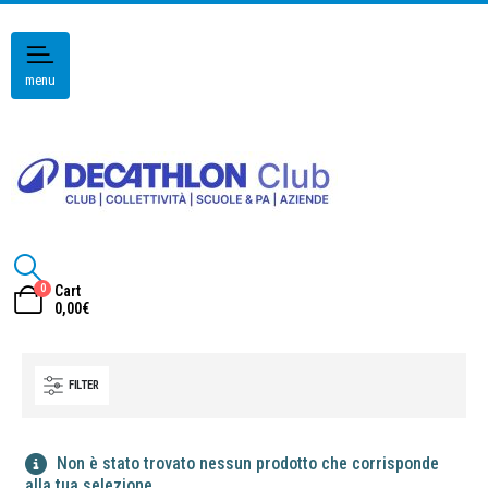
menu
0
Cart
0,00
€
FILTER
Non è stato trovato nessun prodotto che corrisponde
alla tua selezione.