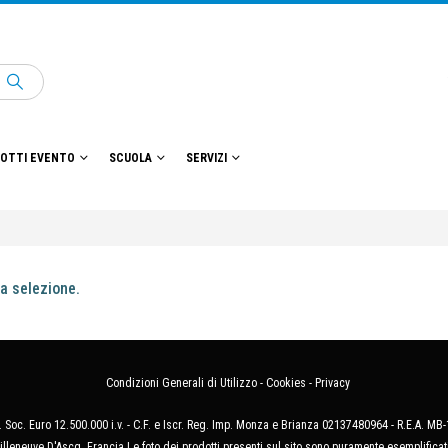
OTTI EVENTO
SCUOLA
SERVIZI
a selezione.
Condizioni Generali di Utilizzo
-
Cookies
-
Privacy
 Soc. Euro 12.500.000 i.v. - C.F. e Iscr. Reg. Imp. Monza e Brianza 02137480964 - R.E.A. 
illeneuve D'Ascq, Francia Le foto dei prodotti presenti sul sito sono puramente esemplificat