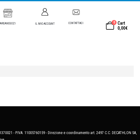
0
Cart
CONTATTACI
AREANEGOZI
IL MIO ACCOUNT
0,00
€
MB-1370021 - P.IVA. 11005760159 - Direzione e coordinamento art. 2497 C.C. DECATHLON SA,
ive.