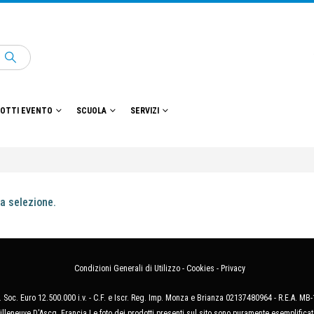
OTTI EVENTO
SCUOLA
SERVIZI
a selezione.
Condizioni Generali di Utilizzo
-
Cookies
-
Privacy
 Soc. Euro 12.500.000 i.v. - C.F. e Iscr. Reg. Imp. Monza e Brianza 02137480964 - R.E.A. 
illeneuve D'Ascq, Francia Le foto dei prodotti presenti sul sito sono puramente esemplificat