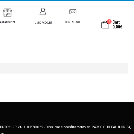
0
Cart
CONTATTACI
AREANEGOZI
IL MIO ACCOUNT
0,00
€
MB-1370021 - P.IVA. 11005760159 - Direzione e coordinamento art. 2497 C.C. DECATHLON SA,
ive.