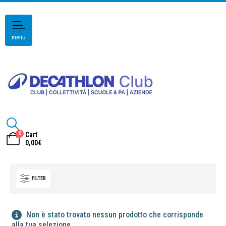
menu
0
Cart
0,00
€
FILTER
Non è stato trovato nessun prodotto che corrisponde
alla tua selezione.