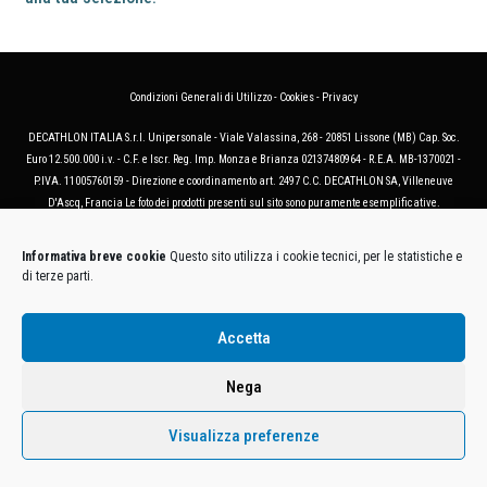
Condizioni Generali di Utilizzo
-
Cookies
-
Privacy
DECATHLON ITALIA S.r.l. Unipersonale - Viale Valassina, 268 - 20851 Lissone (MB) Cap. Soc.
Euro 12.500.000 i.v. - C.F. e Iscr. Reg. Imp. Monza e Brianza 02137480964 - R.E.A. MB-1370021 -
P.IVA. 11005760159 - Direzione e coordinamento art. 2497 C.C. DECATHLON SA, Villeneuve
D'Ascq, Francia Le foto dei prodotti presenti sul sito sono puramente esemplificative.
Informativa breve cookie
Questo sito utilizza i cookie tecnici, per le statistiche e
di terze parti.
Accetta
Nega
Visualizza preferenze