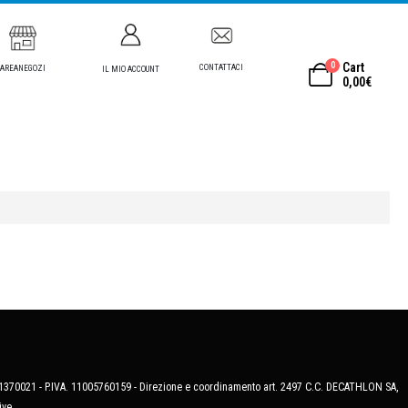
0
Cart
CONTATTACI
AREANEGOZI
IL MIO ACCOUNT
0,00
€
MB-1370021 - P.IVA. 11005760159 - Direzione e coordinamento art. 2497 C.C. DECATHLON SA,
ive.