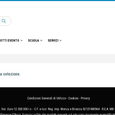
OTTI EVENTO
SCUOLA
SERVIZI
a selezione.
Condizioni Generali di Utilizzo
-
Cookies
-
Privacy
 Soc. Euro 12.500.000 i.v. - C.F. e Iscr. Reg. Imp. Monza e Brianza 02137480964 - R.E.A. 
illeneuve D'Ascq, Francia Le foto dei prodotti presenti sul sito sono puramente esemplificat