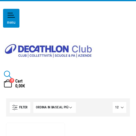
menu
0
Cart
0,00
€
FILTER