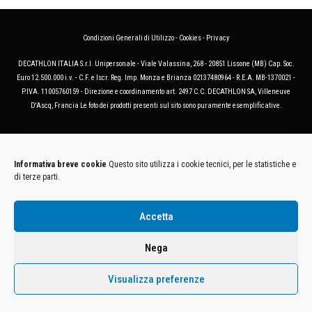
Condizioni Generali di Utilizzo
-
Cookies
-
Privacy
DECATHLON ITALIA S.r.l. Unipersonale - Viale Valassina, 268 - 20851 Lissone (MB) Cap. Soc.
Euro 12.500.000 i.v. - C.F. e Iscr. Reg. Imp. Monza e Brianza 02137480964 - R.E.A. MB-1370021 -
P.IVA. 11005760159 - Direzione e coordinamento art. 2497 C.C. DECATHLON SA, Villeneuve
D'Ascq, Francia Le foto dei prodotti presenti sul sito sono puramente esemplificative.
Informativa breve cookie
Questo sito utilizza i cookie tecnici, per le statistiche e
di terze parti.
Accetta
Nega
Visualizza preferenze