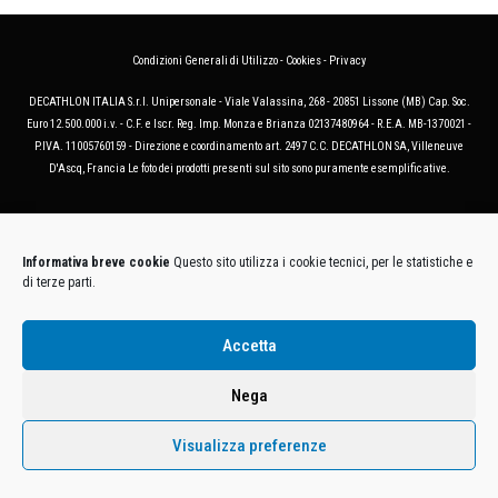
Condizioni Generali di Utilizzo
-
Cookies
-
Privacy
DECATHLON ITALIA S.r.l. Unipersonale - Viale Valassina, 268 - 20851 Lissone (MB) Cap. Soc.
Euro 12.500.000 i.v. - C.F. e Iscr. Reg. Imp. Monza e Brianza 02137480964 - R.E.A. MB-1370021 -
P.IVA. 11005760159 - Direzione e coordinamento art. 2497 C.C. DECATHLON SA, Villeneuve
D'Ascq, Francia Le foto dei prodotti presenti sul sito sono puramente esemplificative.
Informativa breve cookie
Questo sito utilizza i cookie tecnici, per le statistiche e
di terze parti.
Accetta
Nega
Visualizza preferenze