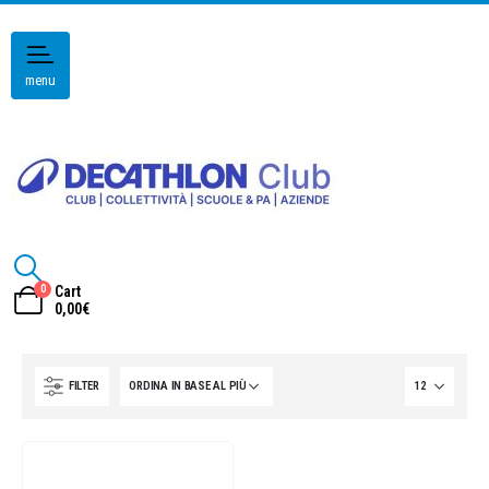
menu
0
Cart
0,00
€
FILTER