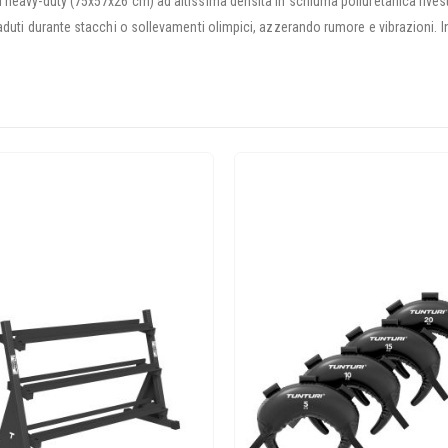
heavy-duty (75x57x26 cm) ad altissima densità in schiuma poliuretanica rivesti
aduti durante stacchi o sollevamenti olimpici, azzerando rumore e vibrazioni. In