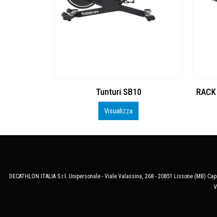
Tunturi SB10
RACK P
Visualizza
DECATHLON ITALIA S.r.l. Unipersonale - Viale Valassina, 268 - 20851 Lissone (MB) Cap.
V