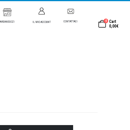
0
Cart
CONTATTACI
AREANEGOZI
IL MIO ACCOUNT
0,00
€