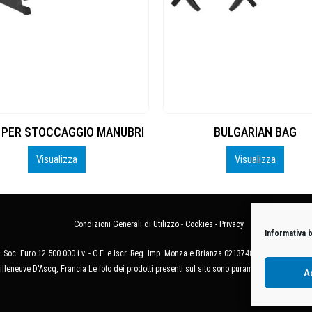
ER STOCCAGGIO MANUBRI
BULGARIAN BAG
Visualizza
Visualizza
Condizioni Generali di Utilizzo
-
Cookies
-
Privacy
Informativa 
 Soc. Euro 12.500.000 i.v. - C.F. e Iscr. Reg. Imp. Monza e Brianza 02137480964 - R.E.A. 
illeneuve D'Ascq, Francia Le foto dei prodotti presenti sul sito sono puramente esemplificat
A