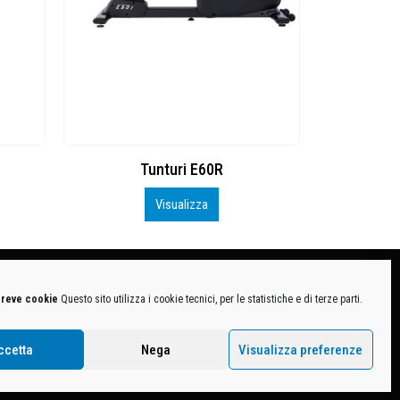
Tunturi E60R
W
Visualizza
breve cookie
Questo sito utilizza i cookie tecnici, per le statistiche e di terze parti.
MB-1370021 - P.IVA. 11005760159 - Direzione e coordinamento art. 2497 C.C. DECATHLON SA,
ive.
ccetta
Nega
Visualizza preferenze