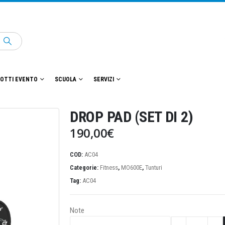
OTTI EVENTO
SCUOLA
SERVIZI
DROP PAD (SET DI 2)
190,00
€
COD:
AC04
Categorie:
Fitness
,
MO600E
,
Tunturi
Tag:
AC04
Note