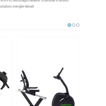
ti in PVC antistrappo lavabile. Essenziali in ambito
cludono maniglie laterali.