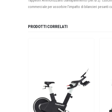
Tappetini Ammortizzanti Salvapavimento (Set di 2): Cuscini 
commerciale per assorbire l’impatto di bilancieri pesanti c
PRODOTTI CORRELATI