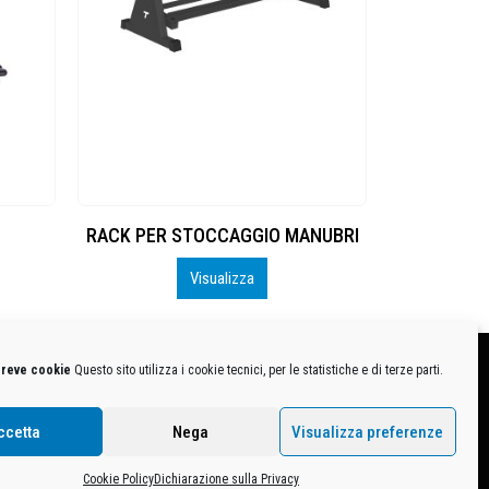
NUBRI
BULGARIAN BAG
Visualizza
breve cookie
Questo sito utilizza i cookie tecnici, per le statistiche e di terze parti.
MB-1370021 - P.IVA. 11005760159 - Direzione e coordinamento art. 2497 C.C. DECATHLON SA,
ccetta
Nega
Visualizza preferenze
ive.
Cookie Policy
Dichiarazione sulla Privacy