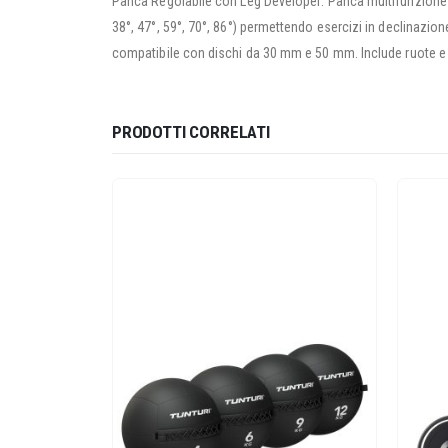
Panca Regolabile con Leg Developer: Panca multifunzione pr
38°, 47°, 59°, 70°, 86°) permettendo esercizi in declinazione
compatibile con dischi da 30 mm e 50 mm. Include ruote e
PRODOTTI CORRELATI