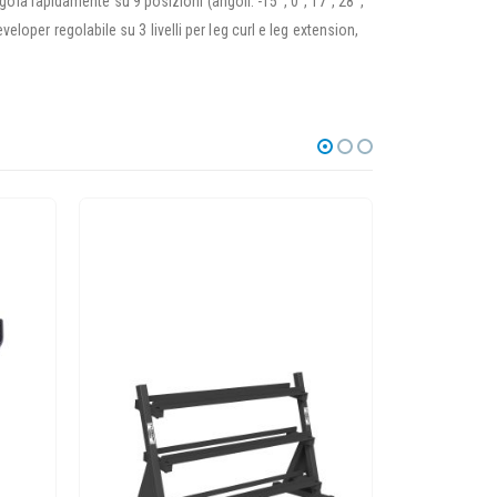
la rapidamente su 9 posizioni (angoli: -15°, 0°, 17°, 28°,
eloper regolabile su 3 livelli per leg curl e leg extension,