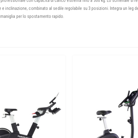
ofessionale con capacità di carico estrema fino a 300 kg. Lo schienale si rego
 e inclinazione, combinato al sedile regolabile su 3 posizioni. Integra un leg dev
 maniglia per lo spostamento rapido.