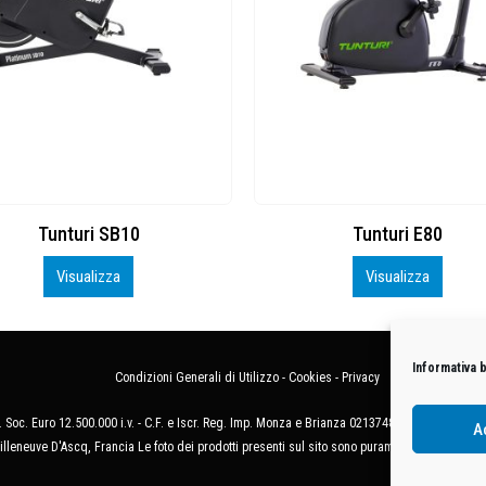
Tunturi E80
RACK PER STOCCAGGIO MA
Visualizza
Visualizza
Informativa 
Condizioni Generali di Utilizzo
-
Cookies
-
Privacy
 Soc. Euro 12.500.000 i.v. - C.F. e Iscr. Reg. Imp. Monza e Brianza 02137480964 - R.E.A. 
A
illeneuve D'Ascq, Francia Le foto dei prodotti presenti sul sito sono puramente esemplificat