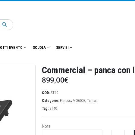
OTTI EVENTO
SCUOLA
SERVIZI
Commercial – panca con l
899,00
€
COD:
ST40
Categorie:
Fitness
,
MO600E
,
Tunturi
Tag:
ST40
Note