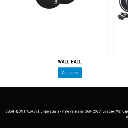
L
Tunturi SB10
Visualizza
DECATHLON ITALIA S.r.l. Unipersonale - Viale Valassina, 268 - 20851 Lissone (MB) Cap.
V