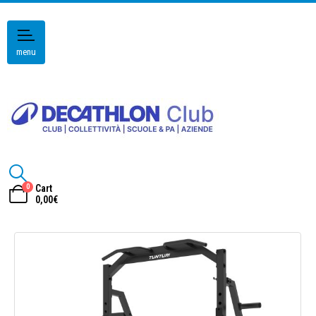
menu
0
Cart
0,00
€