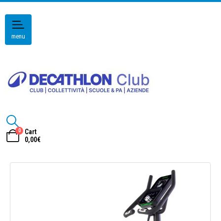
menu
0
Cart
0,00
€