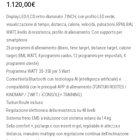
1.120,00
€
Display LED/LCD retro-illuminato 7 INCH, con profilo LED verde;
visualizzazione di tempo, distanza, calorie, velocità, pulsazioni, RPM, BAI,
WATT, livello di resistenza, profilo di allenamento. Con supporto per
smartphone.
26 programmi di allenamento (libero, time target, distance target, calorie
target, BMI, WATT, 4 programmi cardio, 12 programmi pre-impostati, 4
programmi utente).
Programma WATT: 20-350 per 5 Watt.
Connettività Bluetooth con tecnologia AI (intelligenza artificiale) e
compatibilità con le principali APP di allenamento (TUNTURI ROUTES /
KINOMAP / ZWIFT / iCONSOLE+ TRAINING).
Tunturi Route incluso.
Regolazione elettronica della resistenza su 48 livelli.
Sistema freno EMS a induzione con sistema volano da 14 kg.
Sella comfort +, più larga e con inserti in gel, regolabile in altezza e
distanza; manubrio multigrip con regolazione continua dell’inclinazione.