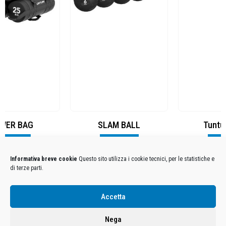
SLAM BALL
Tunturi UB30
Visualizza
Visualizza
Informativa breve cookie
Questo sito utilizza i cookie tecnici, per le statistiche e
di terze parti.
Condizioni Generali di Utilizzo
-
Cookies
-
Privacy
Accetta
DECATHLON ITALIA S.r.l. Unipersonale - Viale Valassina, 268 - 20851 Lissone (MB) Cap. Soc.
Euro 12.500.000 i.v. - C.F. e Iscr. Reg. Imp. Monza e Brianza 02137480964 - R.E.A. MB-1370021 -
Nega
P.IVA. 11005760159 - Direzione e coordinamento art. 2497 C.C. DECATHLON SA, Villeneuve