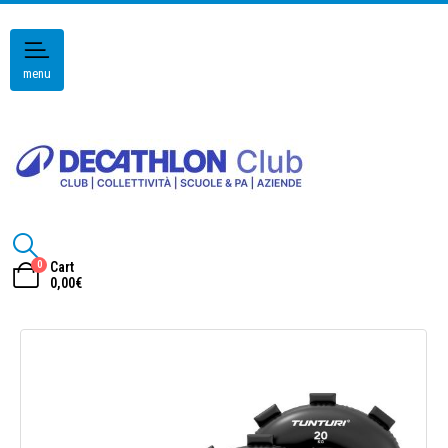
menu
0
Cart
0,00
€