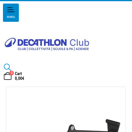
menu
0
Cart
0,00
€