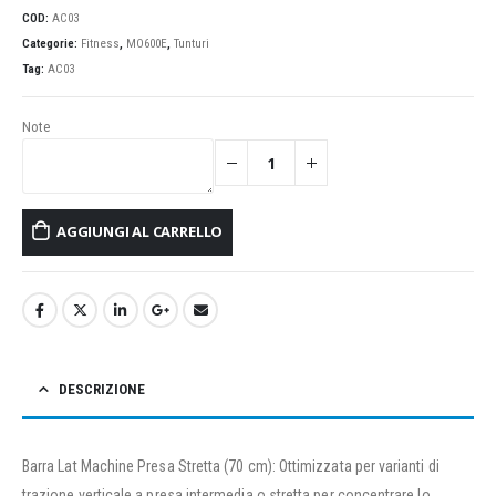
COD:
AC03
Categorie:
Fitness
,
MO600E
,
Tunturi
Tag:
AC03
Note
AGGIUNGI AL CARRELLO
DESCRIZIONE
Barra Lat Machine Presa Stretta (70 cm): Ottimizzata per varianti di
trazione verticale a presa intermedia o stretta per concentrare lo