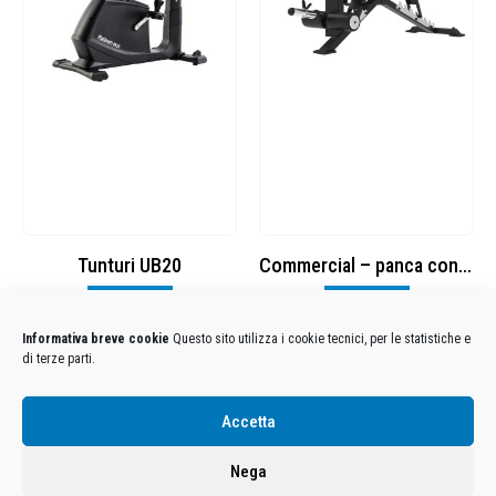
Tunturi UB20
Commercial – panca con leg developer
Visualizza
Visualizza
Informativa breve cookie
Questo sito utilizza i cookie tecnici, per le statistiche e
di terze parti.
Condizioni Generali di Utilizzo
-
Cookies
-
Privacy
Accetta
DECATHLON ITALIA S.r.l. Unipersonale - Viale Valassina, 268 - 20851 Lissone (MB) Cap. Soc.
Euro 12.500.000 i.v. - C.F. e Iscr. Reg. Imp. Monza e Brianza 02137480964 - R.E.A. MB-1370021 -
Nega
P.IVA. 11005760159 - Direzione e coordinamento art. 2497 C.C. DECATHLON SA, Villeneuve