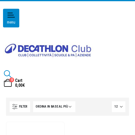
menu
0
Cart
0,00
€
FILTER