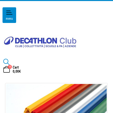
menu
0
Cart
0,00
€