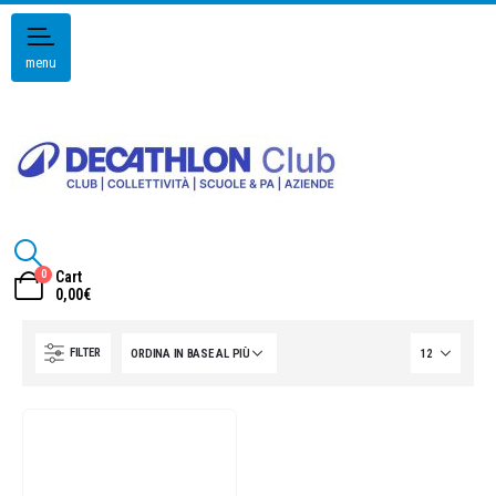
menu
0
Cart
0,00
€
FILTER