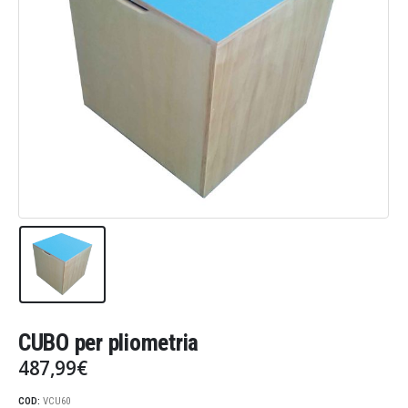
CUBO per pliometria
487,99
€
COD:
VCU60