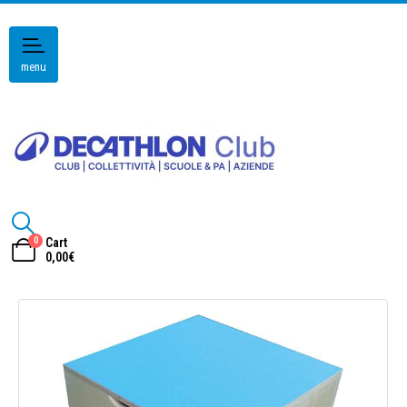
menu
0
Cart
0,00
€