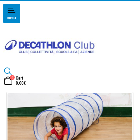
menu
0
Cart
0,00
€