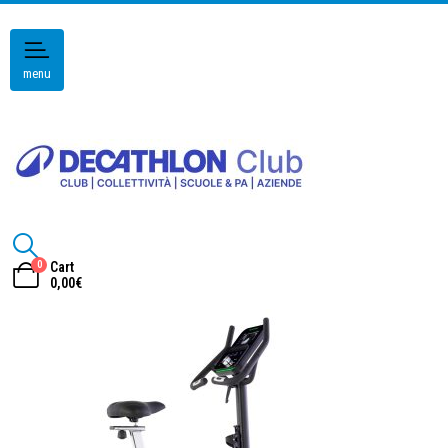
menu
0
Cart
0,00
€