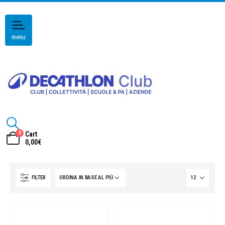
menu
0
Cart
0,00
€
FILTER