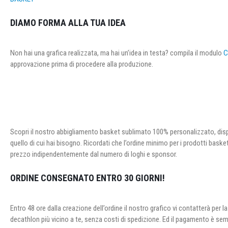
DIAMO FORMA ALLA TUA IDEA
Non hai una grafica realizzata, ma hai un’idea in testa? compila il modulo
C
approvazione prima di procedere alla produzione.
Scopri il nostro abbigliamento basket sublimato 100% personalizzato, dispon
quello di cui hai bisogno. Ricordati che l’ordine minimo per i prodotti baske
prezzo indipendentemente dal numero di loghi e sponsor.
ORDINE CONSEGNATO ENTRO 30 GIORNI!
Entro 48 ore dalla creazione dell’ordine il nostro grafico vi contatterà pe
decathlon più vicino a te, senza costi di spedizione. Ed il pagamento è sem