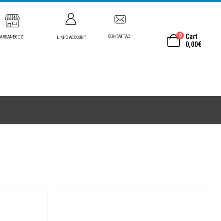
0
Cart
CONTATTACI
AREANEGOZI
IL MIO ACCOUNT
0,00
€