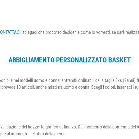
ONTATTACI
, spiegaci che prodotto desideri e come lo vorresti, se sarà realizz
ABBIGLIAMENTO PERSONALIZZATO BASKET
ibile nei modelli uomo e donna, entrambi ordinabili dalla taglia 3xs (8anni) fi
t prevede 10 articoli, anche misti tra uomo e donna. Scegli i colori, inserisci i
r la validazione del bozzetto grafico definitivo. Dal momento della conferma d
pre al momento del ritiro della merce.