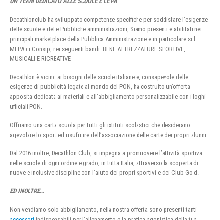
UN TEAM DEDICATO ALLE SCUOLE E LE PA
Decathlonclub ha sviluppato competenze specifiche per soddisfare l’esigenze
delle scuole e delle Pubbliche amministrazioni, Siamo presenti e abilitati nei
principali marketplace della Pubblica Amministrazione e in particolare sul
MEPA di Consip, nei seguenti bandi: BENI: ATTREZZATURE SPORTIVE,
MUSICALI E RICREATIVE
Decathlon è vicino ai bisogni delle scuole italiane e, consapevole delle
esigenze di pubblicità legate al mondo del PON, ha costruito un’offerta
apposita dedicata ai materiali e all’abbigliamento personalizzabile con i loghi
ufficiali PON.
Offriamo una carta scuola per tutti gli istituti scolastici che desiderano
agevolare lo sport ed usufruire dell’associazione delle carte dei propri alunni.
Dal 2016 inoltre, Decathlon Club, si impegna a promuovere l’attività sportiva
nelle scuole di ogni ordine e grado, in tutta Italia, attraverso la scoperta di
nuove e inclusive discipline con l’aiuto dei propri sportivi e dei Club Gold.
ED INOLTRE…
Non vendiamo solo abbigliamento, nella nostra offerta sono presenti tanti
accessori
indispensabili per l’allenamento e la pratica agonistica della tua