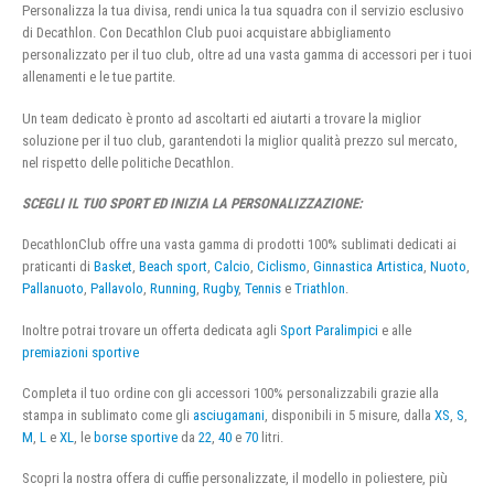
Personalizza la tua divisa, rendi unica la tua squadra con il servizio esclusivo
di Decathlon. Con Decathlon Club puoi acquistare abbigliamento
personalizzato per il tuo club, oltre ad una vasta gamma di accessori per i tuoi
allenamenti e le tue partite.
Un team dedicato è pronto ad ascoltarti ed aiutarti a trovare la miglior
soluzione per il tuo club, garantendoti la miglior qualità prezzo sul mercato,
nel rispetto delle politiche Decathlon.
SCEGLI IL TUO SPORT ED INIZIA LA PERSONALIZZAZIONE:
DecathlonClub offre una vasta gamma di prodotti 100% sublimati dedicati ai
praticanti di
Basket
,
Beach sport
,
Calcio
,
Ciclismo
,
Ginnastica Artistica
,
Nuoto
,
Pallanuoto
,
Pallavolo
,
Running
,
Rugby
,
Tennis
e
Triathlon
.
Inoltre potrai trovare un offerta dedicata agli
Sport Paralimpici
e alle
premiazioni sportive
Completa il tuo ordine con gli accessori 100% personalizzabili grazie alla
stampa in sublimato come gli
asciugamani
, disponibili in 5 misure, dalla
XS
,
S
,
M
,
L
e
XL
, le
borse sportive
da
22
,
40
e
70
litri.
Scopri la nostra offera di cuffie personalizzate, il modello in poliestere, più