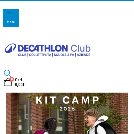
menu
0
Cart
0,00
€