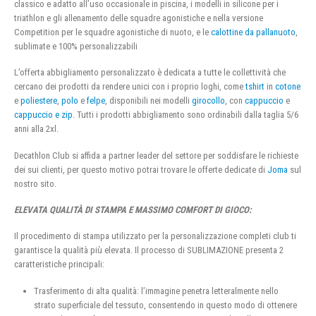
classico e adatto all’uso occasionale in piscina, i modelli in silicone per i
triathlon e gli allenamento delle squadre agonistiche e nella versione
Competition per le squadre agonistiche di nuoto, e le
calottine da pallanuoto
,
sublimate e 100% personalizzabili
L’offerta abbigliamento personalizzato è dedicata a tutte le collettività che
cercano dei prodotti da rendere unici con i proprio loghi, come
tshirt
in
cotone
e
poliestere
,
polo
e
felpe
, disponibili nei modelli
girocollo
, con
cappuccio
e
cappuccio e zip
. Tutti i prodotti abbigliamento sono ordinabili dalla taglia 5/6
anni alla 2xl.
Decathlon Club si affida a partner leader del settore per soddisfare le richieste
dei sui clienti, per questo motivo potrai trovare le offerte dedicate di
Joma
sul
nostro sito.
ELEVATA QUALITÀ DI STAMPA E MASSIMO COMFORT DI GIOCO:
Il procedimento di stampa utilizzato per la personalizzazione completi club ti
garantisce la qualità più elevata. Il processo di SUBLIMAZIONE presenta 2
caratteristiche principali:
Trasferimento di alta qualità: l’immagine penetra letteralmente nello
strato superficiale del tessuto, consentendo in questo modo di ottenere