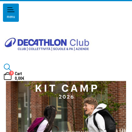
menu
0
Cart
0,00
€