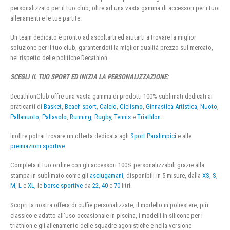
personalizzato per il tuo club, oltre ad una vasta gamma di accessori per i tuoi
allenamenti e le tue partite.
Un team dedicato è pronto ad ascoltarti ed aiutarti a trovare la miglior
soluzione per il tuo club, garantendoti la miglior qualità prezzo sul mercato,
nel rispetto delle politiche Decathlon.
SCEGLI IL TUO SPORT ED INIZIA LA PERSONALIZZAZIONE:
DecathlonClub offre una vasta gamma di prodotti 100% sublimati dedicati ai
praticanti di
Basket
,
Beach sport
,
Calcio
,
Ciclismo
,
Ginnastica Artistica
,
Nuoto
,
Pallanuoto
,
Pallavolo
,
Running
,
Rugby
,
Tennis
e
Triathlon
.
Inoltre potrai trovare un offerta dedicata agli
Sport Paralimpici
e alle
premiazioni sportive
Completa il tuo ordine con gli accessori 100% personalizzabili grazie alla
stampa in sublimato come gli
asciugamani
, disponibili in 5 misure, dalla
XS
,
S
,
M
,
L
e
XL
, le
borse sportive
da
22
,
40
e
70
litri.
Scopri la nostra offera di cuffie personalizzate, il modello in poliestere, più
classico e adatto all’uso occasionale in piscina, i modelli in silicone per i
triathlon e gli allenamento delle squadre agonistiche e nella versione