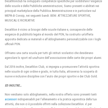
Decathlonclub ha sviluppato competenze specifiche per soddisfare l’esigenze
delle scuole e delle Pubbliche amministrazioni, Siamo presenti e abilitati nei
principali marketplace della Pubblica Amministrazione e in particolare sul
MEPA di Consip, nei seguenti bandi: BENI: ATTREZZATURE SPORTIVE,
MUSICALI E RICREATIVE
Decathlon è vicino ai bisogni delle scuole italiane e, consapevole delle
esigenze di pubblicità legate al mondo del PON, ha costruito un’offerta
apposita dedicata ai materiali e all’abbigliamento personalizzabile con i loghi
ufficiali PON.
Offriamo una carta scuola per tutti gli istituti scolastici che desiderano
agevolare lo sport ed usufruire dell’associazione delle carte dei propri alunni.
Dal 2016 inoltre, Decathlon Club, si impegna a promuovere l’attività sportiva
nelle scuole di ogni ordine e grado, in tutta Italia, attraverso la scoperta di
nuove e inclusive discipline con l’aiuto dei propri sportivi e dei Club Gold.
ED INOLTRE…
Non vendiamo solo abbigliamento, nella nostra offerta sono presenti tanti
accessori
indispensabili per l’allenamento e la pratica agonistica della tua
attività, che non ci è possibile offrirti nella collezione Decathlon. e’ per