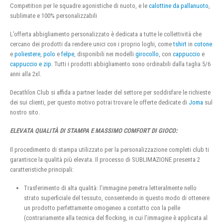
Competition per le squadre agonistiche di nuoto, e le
calottine da pallanuoto
,
sublimate e 100% personalizzabili
L’offerta abbigliamento personalizzato è dedicata a tutte le collettività che
cercano dei prodotti da rendere unici con i proprio loghi, come
tshirt
in
cotone
e
poliestere
,
polo
e
felpe
, disponibili nei modelli
girocollo
, con
cappuccio
e
cappuccio e zip
. Tutti i prodotti abbigliamento sono ordinabili dalla taglia 5/6
anni alla 2xl.
Decathlon Club si affida a partner leader del settore per soddisfare le richieste
dei sui clienti, per questo motivo potrai trovare le offerte dedicate di
Joma
sul
nostro sito.
ELEVATA QUALITÀ DI STAMPA E MASSIMO COMFORT DI GIOCO:
Il procedimento di stampa utilizzato per la personalizzazione completi club ti
garantisce la qualità più elevata. Il processo di SUBLIMAZIONE presenta 2
caratteristiche principali:
Trasferimento di alta qualità: l’immagine penetra letteralmente nello
strato superficiale del tessuto, consentendo in questo modo di ottenere
un prodotto perfettamente omogeneo a contatto con la pelle
(contrariamente alla tecnica del flocking, in cui l’immagine è applicata al