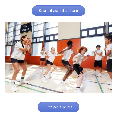
Crea le divise del tuo team
Tutto per la scuola