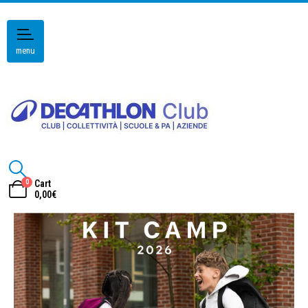
menu
0
Cart
0,00
€