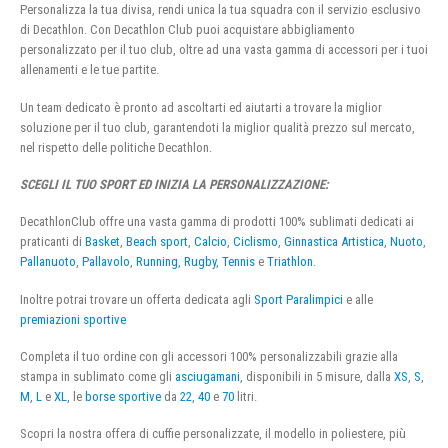
Personalizza la tua divisa, rendi unica la tua squadra con il servizio esclusivo
di Decathlon. Con Decathlon Club puoi acquistare abbigliamento
personalizzato per il tuo club, oltre ad una vasta gamma di accessori per i tuoi
allenamenti e le tue partite.
Un team dedicato è pronto ad ascoltarti ed aiutarti a trovare la miglior
soluzione per il tuo club, garantendoti la miglior qualità prezzo sul mercato,
nel rispetto delle politiche Decathlon.
SCEGLI IL TUO SPORT ED INIZIA LA PERSONALIZZAZIONE:
DecathlonClub offre una vasta gamma di prodotti 100% sublimati dedicati ai
praticanti di
Basket
,
Beach sport
,
Calcio
,
Ciclismo
,
Ginnastica Artistica
,
Nuoto
,
Pallanuoto
,
Pallavolo
,
Running
,
Rugby
,
Tennis
e
Triathlon
.
Inoltre potrai trovare un offerta dedicata agli
Sport Paralimpici
e alle
premiazioni sportive
Completa il tuo ordine con gli accessori 100% personalizzabili grazie alla
stampa in sublimato come gli
asciugamani
, disponibili in 5 misure, dalla
XS
,
S
,
M
,
L
e
XL
, le
borse sportive
da
22
,
40
e
70
litri.
Scopri la nostra offera di cuffie personalizzate, il modello in poliestere, più