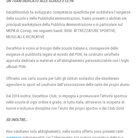
UN TEAM DEDICATO ALLE SCUOLE E LE PA
Decathlonclub ha sviluppato competenze specifiche per soddisfare l’esigenze
delle scuole e delle Pubbliche amministrazioni, Siamo presenti e abilitati nei
principali marketplace della Pubblica Amministrazione e in particolare sul
MEPA di Consip, nei seguenti bandi: BENI: ATTREZZATURE SPORTIVE,
MUSICALI E RICREATIVE
Decathlon è vicino ai bisogni delle scuole italiane e, consapevole delle
esigenze di pubblicità legate al mondo del PON, ha costruito un’offerta
apposita dedicata ai materiali e all’abbigliamento personalizzabile con i loghi
ufficiali PON.
Offriamo una carta scuola per tutti gli istituti scolastici che desiderano
agevolare lo sport ed usufruire dell’associazione delle carte dei propri alunni.
Dal 2016 inoltre, Decathlon Club, si impegna a promuovere l’attività sportiva
nelle scuole di ogni ordine e grado, in tutta Italia, attraverso la scoperta di
nuove e inclusive discipline con l’aiuto dei propri sportivi e dei Club Gold.
ED INOLTRE…
Non vendiamo solo abbigliamento, nella nostra offerta sono presenti tanti
accessori
indispensabili per l’allenamento e la pratica agonistica della tua