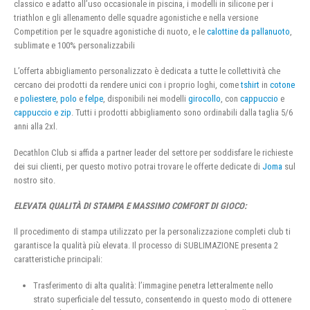
classico e adatto all’uso occasionale in piscina, i modelli in silicone per i
triathlon e gli allenamento delle squadre agonistiche e nella versione
Competition per le squadre agonistiche di nuoto, e le
calottine da pallanuoto
,
sublimate e 100% personalizzabili
L’offerta abbigliamento personalizzato è dedicata a tutte le collettività che
cercano dei prodotti da rendere unici con i proprio loghi, come
tshirt
in
cotone
e
poliestere
,
polo
e
felpe
, disponibili nei modelli
girocollo
, con
cappuccio
e
cappuccio e zip
. Tutti i prodotti abbigliamento sono ordinabili dalla taglia 5/6
anni alla 2xl.
Decathlon Club si affida a partner leader del settore per soddisfare le richieste
dei sui clienti, per questo motivo potrai trovare le offerte dedicate di
Joma
sul
nostro sito.
ELEVATA QUALITÀ DI STAMPA E MASSIMO COMFORT DI GIOCO:
Il procedimento di stampa utilizzato per la personalizzazione completi club ti
garantisce la qualità più elevata. Il processo di SUBLIMAZIONE presenta 2
caratteristiche principali:
Trasferimento di alta qualità: l’immagine penetra letteralmente nello
strato superficiale del tessuto, consentendo in questo modo di ottenere