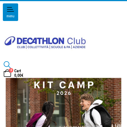
menu
0
Cart
0,00
€