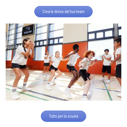
Crea le divise del tuo team
Tutto per la scuola