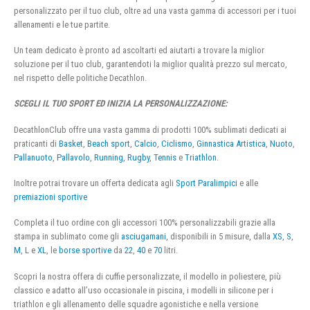
personalizzato per il tuo club, oltre ad una vasta gamma di accessori per i tuoi
allenamenti e le tue partite.
Un team dedicato è pronto ad ascoltarti ed aiutarti a trovare la miglior
soluzione per il tuo club, garantendoti la miglior qualità prezzo sul mercato,
nel rispetto delle politiche Decathlon.
SCEGLI IL TUO SPORT ED INIZIA LA PERSONALIZZAZIONE:
DecathlonClub offre una vasta gamma di prodotti 100% sublimati dedicati ai
praticanti di
Basket
,
Beach sport
,
Calcio
,
Ciclismo
,
Ginnastica Artistica
,
Nuoto
,
Pallanuoto
,
Pallavolo
,
Running
,
Rugby
,
Tennis
e
Triathlon
.
Inoltre potrai trovare un offerta dedicata agli
Sport Paralimpici
e alle
premiazioni sportive
Completa il tuo ordine con gli accessori 100% personalizzabili grazie alla
stampa in sublimato come gli
asciugamani
, disponibili in 5 misure, dalla
XS
,
S
,
M
,
L
e
XL
, le
borse sportive
da
22
,
40
e
70
litri.
Scopri la nostra offera di cuffie personalizzate, il modello in poliestere, più
classico e adatto all’uso occasionale in piscina, i modelli in silicone per i
triathlon e gli allenamento delle squadre agonistiche e nella versione