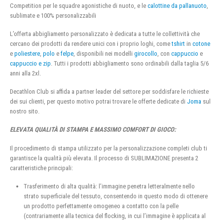
Competition per le squadre agonistiche di nuoto, e le
calottine da pallanuoto
,
sublimate e 100% personalizzabili
L’offerta abbigliamento personalizzato è dedicata a tutte le collettività che
cercano dei prodotti da rendere unici con i proprio loghi, come
tshirt
in
cotone
e
poliestere
,
polo
e
felpe
, disponibili nei modelli
girocollo
, con
cappuccio
e
cappuccio e zip
. Tutti i prodotti abbigliamento sono ordinabili dalla taglia 5/6
anni alla 2xl.
Decathlon Club si affida a partner leader del settore per soddisfare le richieste
dei sui clienti, per questo motivo potrai trovare le offerte dedicate di
Joma
sul
nostro sito.
ELEVATA QUALITÀ DI STAMPA E MASSIMO COMFORT DI GIOCO:
Il procedimento di stampa utilizzato per la personalizzazione completi club ti
garantisce la qualità più elevata. Il processo di SUBLIMAZIONE presenta 2
caratteristiche principali:
Trasferimento di alta qualità: l’immagine penetra letteralmente nello
strato superficiale del tessuto, consentendo in questo modo di ottenere
un prodotto perfettamente omogeneo a contatto con la pelle
(contrariamente alla tecnica del flocking, in cui l’immagine è applicata al