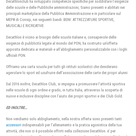
Decathlonclub ha sviluppato competenze specifiche per soddisfare l’esigenze
delle scuole e delle Pubbliche amministrazioni, Siamo presenti e abilitati nei
principali marketplace della Pubblica Amministrazione e in particolare sul
MEPA di Consip, nei seguenti bandi: BENI: ATTREZZATURE SPORTIVE,
MUSICALI E RICREATIVE
Decathlon è vicino ai bisogni delle scuole italiane e, consapevole delle
esigenze di pubblicità legate al mondo del PON, ha costruito un’offerta
apposita dedicata ai materiali e all’abbigliamento personalizzabile con i loghi
ufficiali PON.
Offriamo una carta scuola per tutti gli istituti scolastici che desiderano
agevolare lo sport ed usufruire dell’associazione delle carte dei propri alunni.
Dal 2016 inoltre, Decathlon Club, si impegna a promuovere l’attività sportiva
nelle scuole di ogni ordine e grado, in tutta Italia, attraverso la scoperta di
nuove e inclusive discipline con l’aiuto dei propri sportivi e dei Club Gold.
ED INOLTRE…
Non vendiamo solo abbigliamento, nella nostra offerta sono presenti tanti
accessori
indispensabili per l’allenamento e la pratica agonistica della tua
attività, che non ci è possibile offrirti nella collezione Decathlon. e’ per