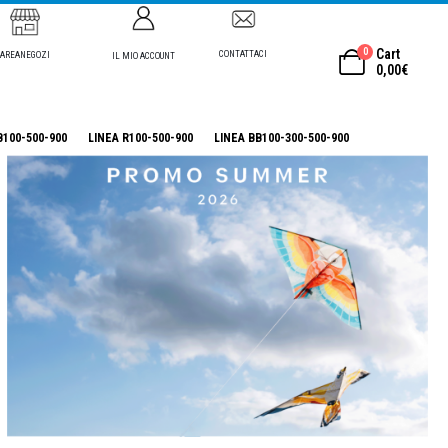
0
Cart
CONTATTACI
AREANEGOZI
IL MIO ACCOUNT
0,00
€
B100-500-900
LINEA R100-500-900
LINEA BB100-300-500-900