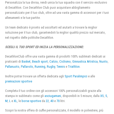
Personalizza la tua divisa, rendi unica la tua squadra con il servizio esclusivo
di Decathlon. Con Decathlon Club puoi acquistare abbigliamento
personalizzato per il tuo club, oltre ad una vasta gamma di accessori per i tuoi
allenamenti e le tue partite.
Un team dedicato è pronto ad ascoltarti ed aiutarti a trovare la miglior
soluzione per il tuo club, garantendoti la miglior qualità prezzo sul mercato,
nel rispetto delle politiche Decathlon.
SCEGLI IL TUO SPORT ED INIZIA LA PERSONALIZZAZIONE:
DecathlonClub offre una vasta gamma di prodotti 100% sublimati dedicati ai
praticanti di
Basket
,
Beach sport
,
Calcio
,
Ciclismo
,
Ginnastica Artistica
,
Nuoto
,
Pallanuoto
,
Pallavolo
,
Running
,
Rugby
,
Tennis
e
Triathlon
.
Inoltre potrai trovare un offerta dedicata agli
Sport Paralimpici
e alle
premiazioni sportive
Completa il tuo ordine con gli accessori 100% personalizzabili grazie alla
stampa in sublimato come gli
asciugamani
, disponibili in 5 misure, dalla
XS
,
S
,
M
,
L
e
XL
, le
borse sportive
da
22
,
40
e
70
litri.
Scopri la nostra offera di cuffie personalizzate, il modello in poliestere, più