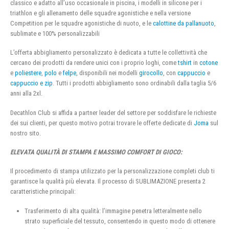
classico e adatto all’uso occasionale in piscina, i modelli in silicone per i
triathlon e gli allenamento delle squadre agonistiche e nella versione
Competition per le squadre agonistiche di nuoto, e le
calottine da pallanuoto
,
sublimate e 100% personalizzabili
L’offerta abbigliamento personalizzato è dedicata a tutte le collettività che
cercano dei prodotti da rendere unici con i proprio loghi, come
tshirt
in
cotone
e
poliestere
,
polo
e
felpe
, disponibili nei modelli
girocollo
, con
cappuccio
e
cappuccio e zip
. Tutti i prodotti abbigliamento sono ordinabili dalla taglia 5/6
anni alla 2xl.
Decathlon Club si affida a partner leader del settore per soddisfare le richieste
dei sui clienti, per questo motivo potrai trovare le offerte dedicate di
Joma
sul
nostro sito.
ELEVATA QUALITÀ DI STAMPA E MASSIMO COMFORT DI GIOCO:
Il procedimento di stampa utilizzato per la personalizzazione completi club ti
garantisce la qualità più elevata. Il processo di SUBLIMAZIONE presenta 2
caratteristiche principali:
Trasferimento di alta qualità: l’immagine penetra letteralmente nello
strato superficiale del tessuto, consentendo in questo modo di ottenere