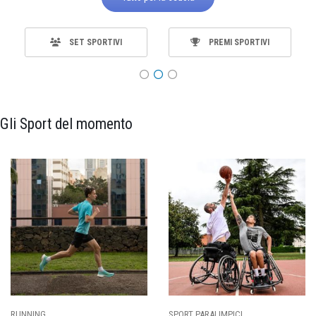
SET SPORTIVI
PREMI SPORTIVI
Gli Sport del momento
ING
SPORT PARALIMPICI
CALCI