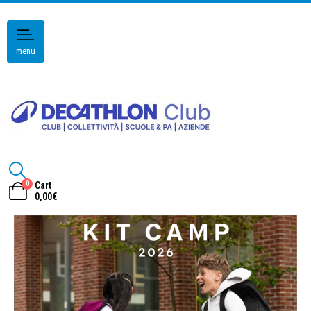
menu
0
Cart
0,00
€