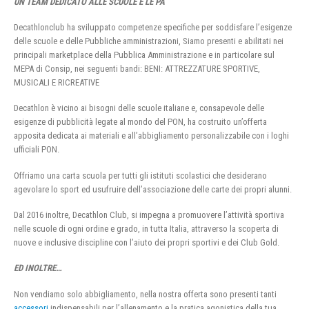
UN TEAM DEDICATO ALLE SCUOLE E LE PA
Decathlonclub ha sviluppato competenze specifiche per soddisfare l’esigenze
delle scuole e delle Pubbliche amministrazioni, Siamo presenti e abilitati nei
principali marketplace della Pubblica Amministrazione e in particolare sul
MEPA di Consip, nei seguenti bandi: BENI: ATTREZZATURE SPORTIVE,
MUSICALI E RICREATIVE
Decathlon è vicino ai bisogni delle scuole italiane e, consapevole delle
esigenze di pubblicità legate al mondo del PON, ha costruito un’offerta
apposita dedicata ai materiali e all’abbigliamento personalizzabile con i loghi
ufficiali PON.
Offriamo una carta scuola per tutti gli istituti scolastici che desiderano
agevolare lo sport ed usufruire dell’associazione delle carte dei propri alunni.
Dal 2016 inoltre, Decathlon Club, si impegna a promuovere l’attività sportiva
nelle scuole di ogni ordine e grado, in tutta Italia, attraverso la scoperta di
nuove e inclusive discipline con l’aiuto dei propri sportivi e dei Club Gold.
ED INOLTRE…
Non vendiamo solo abbigliamento, nella nostra offerta sono presenti tanti
accessori
indispensabili per l’allenamento e la pratica agonistica della tua