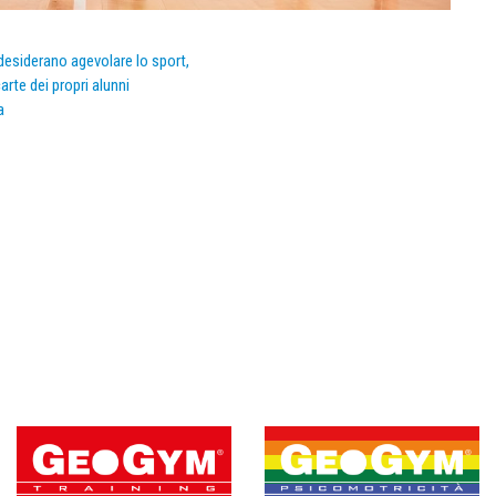
e desiderano agevolare lo sport,
arte dei propri alunni
a