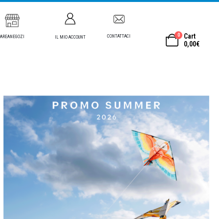
0
Cart
CONTATTACI
AREANEGOZI
IL MIO ACCOUNT
0,00
€