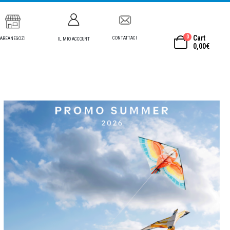
0
Cart
CONTATTACI
AREANEGOZI
IL MIO ACCOUNT
0,00
€