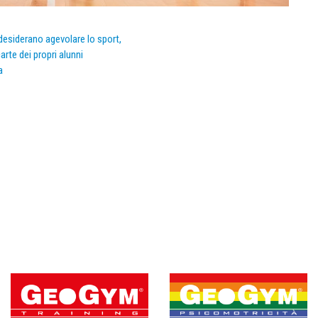
e desiderano agevolare lo sport,
arte dei propri alunni
a