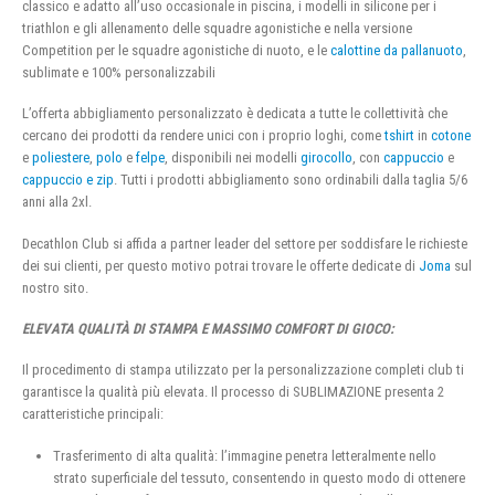
classico e adatto all’uso occasionale in piscina, i modelli in silicone per i
triathlon e gli allenamento delle squadre agonistiche e nella versione
Competition per le squadre agonistiche di nuoto, e le
calottine da pallanuoto
,
sublimate e 100% personalizzabili
L’offerta abbigliamento personalizzato è dedicata a tutte le collettività che
cercano dei prodotti da rendere unici con i proprio loghi, come
tshirt
in
cotone
e
poliestere
,
polo
e
felpe
, disponibili nei modelli
girocollo
, con
cappuccio
e
cappuccio e zip
. Tutti i prodotti abbigliamento sono ordinabili dalla taglia 5/6
anni alla 2xl.
Decathlon Club si affida a partner leader del settore per soddisfare le richieste
dei sui clienti, per questo motivo potrai trovare le offerte dedicate di
Joma
sul
nostro sito.
ELEVATA QUALITÀ DI STAMPA E MASSIMO COMFORT DI GIOCO:
Il procedimento di stampa utilizzato per la personalizzazione completi club ti
garantisce la qualità più elevata. Il processo di SUBLIMAZIONE presenta 2
caratteristiche principali:
Trasferimento di alta qualità: l’immagine penetra letteralmente nello
strato superficiale del tessuto, consentendo in questo modo di ottenere