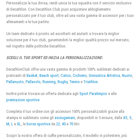
Personalizza la tua divisa, rendi unica la tua squadra con il servizio esclusivo
di Decathlon. Con Decathlon Club puoi acquistare abbigliamento
personalizzato per il tuo club, oltre ad una vasta gamma di accessori per i tuoi
allenamenti e le tue partite.
Un team dedicato è pronto ad ascoltarti ed aiutarti a trovare la miglior
soluzione per il tuo club, garantendoti la miglior qualità prezzo sul mercato,
nel rispetto delle politiche Decathlon.
SCEGLI IL TUO SPORT ED INIZIA LA PERSONALIZZAZIONE:
DecathlonClub offre una vasta gamma di prodotti 100% sublimati dedicati ai
praticanti di
Basket
,
Beach sport
,
Calcio
,
Ciclismo
,
Ginnastica Artistica
,
Nuoto
,
Pallanuoto
,
Pallavolo
,
Running
,
Rugby
,
Tennis
e
Triathlon
.
Inoltre potrai trovare un offerta dedicata agli
Sport Paralimpici
e alle
premiazioni sportive
Completa il tuo ordine con gli accessori 100% personalizzabili grazie alla
stampa in sublimato come gli
asciugamani
, disponibili in 5 misure, dalla
XS
,
S
,
M
,
L
e
XL
, le
borse sportive
da
22
,
40
e
70
litri.
Scopri la nostra offera di cuffie personalizzate, il modello in poliestere, più