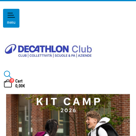
menu
0
Cart
0,00
€