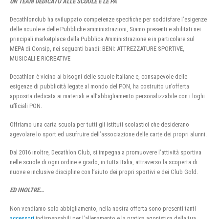
UN TEAM DEDICATO ALLE SCUOLE E LE PA
Decathlonclub ha sviluppato competenze specifiche per soddisfare l’esigenze
delle scuole e delle Pubbliche amministrazioni, Siamo presenti e abilitati nei
principali marketplace della Pubblica Amministrazione e in particolare sul
MEPA di Consip, nei seguenti bandi: BENI: ATTREZZATURE SPORTIVE,
MUSICALI E RICREATIVE
Decathlon è vicino ai bisogni delle scuole italiane e, consapevole delle
esigenze di pubblicità legate al mondo del PON, ha costruito un’offerta
apposita dedicata ai materiali e all’abbigliamento personalizzabile con i loghi
ufficiali PON.
Offriamo una carta scuola per tutti gli istituti scolastici che desiderano
agevolare lo sport ed usufruire dell’associazione delle carte dei propri alunni.
Dal 2016 inoltre, Decathlon Club, si impegna a promuovere l’attività sportiva
nelle scuole di ogni ordine e grado, in tutta Italia, attraverso la scoperta di
nuove e inclusive discipline con l’aiuto dei propri sportivi e dei Club Gold.
ED INOLTRE…
Non vendiamo solo abbigliamento, nella nostra offerta sono presenti tanti
accessori
indispensabili per l’allenamento e la pratica agonistica della tua