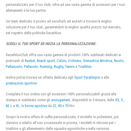
personalizzato per il tuo club, oltre ad una vasta gamma di accessori per i tuoi
allenamenti e le tue partite.
Un team dedicato è pronto ad ascoltarti ed aiutarti a trovare la miglior
soluzione per il tuo club, garantendoti la miglior qualità prezzo sul mercato,
nel rispetto delle politiche Decathlon.
SCEGLI IL TUO SPORT ED INIZIA LA PERSONALIZZAZIONE:
DecathlonClub offre una vasta gamma di prodotti 100% sublimati dedicati ai
praticanti di
Basket
,
Beach sport
,
Calcio
,
Ciclismo
,
Ginnastica Artistica
,
Nuoto
,
Pallanuoto
,
Pallavolo
,
Running
,
Rugby
,
Tennis
e
Triathlon
.
Inoltre potrai trovare un offerta dedicata agli
Sport Paralimpici
e alle
premiazioni sportive
Completa il tuo ordine con gli accessori 100% personalizzabili grazie alla
stampa in sublimato come gli
asciugamani
, disponibili in 5 misure, dalla
XS
,
S
,
M
,
L
e
XL
, le
borse sportive
da
22
,
40
e
70
litri.
Scopri la nostra offera di cuffie personalizzate, il modello in poliestere, più
classico e adatto all’uso occasionale in piscina, i modelli in silicone per i
triathlon e gli allenamento delle squadre agonistiche e nella versione