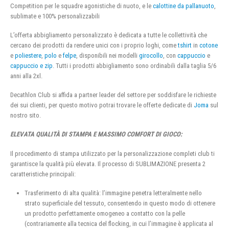
Competition per le squadre agonistiche di nuoto, e le
calottine da pallanuoto
,
sublimate e 100% personalizzabili
L’offerta abbigliamento personalizzato è dedicata a tutte le collettività che
cercano dei prodotti da rendere unici con i proprio loghi, come
tshirt
in
cotone
e
poliestere
,
polo
e
felpe
, disponibili nei modelli
girocollo
, con
cappuccio
e
cappuccio e zip
. Tutti i prodotti abbigliamento sono ordinabili dalla taglia 5/6
anni alla 2xl.
Decathlon Club si affida a partner leader del settore per soddisfare le richieste
dei sui clienti, per questo motivo potrai trovare le offerte dedicate di
Joma
sul
nostro sito.
ELEVATA QUALITÀ DI STAMPA E MASSIMO COMFORT DI GIOCO:
Il procedimento di stampa utilizzato per la personalizzazione completi club ti
garantisce la qualità più elevata. Il processo di SUBLIMAZIONE presenta 2
caratteristiche principali:
Trasferimento di alta qualità: l’immagine penetra letteralmente nello
strato superficiale del tessuto, consentendo in questo modo di ottenere
un prodotto perfettamente omogeneo a contatto con la pelle
(contrariamente alla tecnica del flocking, in cui l’immagine è applicata al