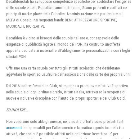
Decathlonclub ha sviluppato competenze specifiche per soddisfare l’esigenze
delle scuole e delle Pubbliche amministrazioni, Siamo presenti e abilitati nei
principali marketplace della Pubblica Amministrazione e in particolare sul
MEPA di Consip, nei seguenti bandi: BENI: ATTREZZATURE SPORTIVE,
MUSICALI E RICREATIVE
Decathlon è vicino ai bisogni delle scuole italiane e, consapevole delle
esigenze di pubblicità legate al mondo del PON, ha costruito un’offerta
apposita dedicata ai materiali e all’abbigliamento personalizzabile con i loghi
ufficiali PON.
Offriamo una carta scuola per tutti gli istituti scolastici che desiderano
agevolare lo sport ed usufruire dell’associazione delle carte dei propri alunni.
Dal 2016 inoltre, Decathlon Club, si impegna a promuovere l’attività sportiva
nelle scuole di ogni ordine e grado, in tutta Italia, attraverso la scoperta di
nuove e inclusive discipline con l’aiuto dei propri sportivi e dei Club Gold.
ED INOLTRE…
Non vendiamo solo abbigliamento, nella nostra offerta sono presenti tanti
accessori
indispensabili per l’allenamento e la pratica agonistica della tua
attività, che non ci è possibile offrirti nella collezione Decathlon. e’ per