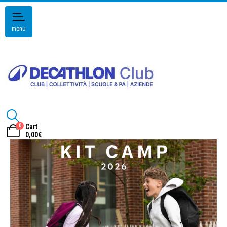
menu
0
Cart
0,00
€