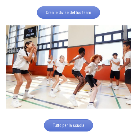
Crea le divise del tuo team
Tutto per la scuola