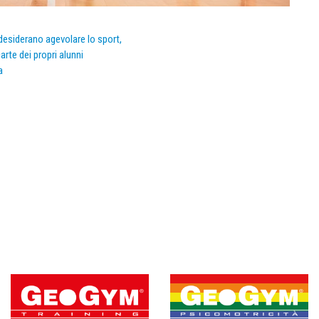
e desiderano agevolare lo sport,
arte dei propri alunni
a