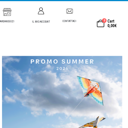
0
Cart
CONTATTACI
AREANEGOZI
IL MIO ACCOUNT
0,00
€