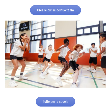
Crea le divise del tuo team
Tutto per la scuola