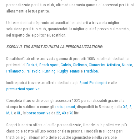
personalizzato per il tuo club, oltre ad una vasta gamma di accessori per i tuoi
allenamenti e le tue partite.
Un team dedicato è pronto ad ascoltarti ed aiutarti a trovare la miglior
soluzione per il tuo club, garantendoti la miglior qualità prezzo sul mercato,
nel rispetto delle politiche Decathlon.
SCEGLI IL TUO SPORT ED INIZIA LA PERSONALIZZAZIONE:
DecathlonClub offre una vasta gamma di prodotti 100% sublimati dedicati ai
praticanti di
Basket
,
Beach sport
,
Calcio
,
Ciclismo
,
Ginnastica Artistica
,
Nuoto
,
Pallanuoto
,
Pallavolo
,
Running
,
Rugby
,
Tennis
e
Triathlon
.
Inoltre potrai trovare un offerta dedicata agli
Sport Paralimpici
e alle
premiazioni sportive
Completa il tuo ordine con gli accessori 100% personalizzabili grazie alla
stampa in sublimato come gli
asciugamani
, disponibili in 5 misure, dalla
XS
,
S
,
M
,
L
e
XL
, le
borse sportive
da
22
,
40
e
70
litri.
Scopri la nostra offera di cuffie personalizzate, il modello in poliestere, più
classico e adatto all’uso occasionale in piscina, i modelli in silicone per i
triathlon e gli allenamento delle squadre agonistiche e nella versione