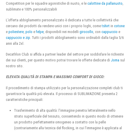
Competition per le squadre agonistiche di nuoto, e le
calottine da pallanuoto
,
sublimate e 100% personalizzabili
L’offerta abbigliamento personalizzato è dedicata a tutte le collettività che
cercano dei prodotti da rendere unici con i proprio loghi, come
tshirt
in
cotone
e
poliestere
,
polo
e
felpe
, disponibili nei modelli
girocollo
, con
cappuccio
e
cappuccio e zip
. Tutti i prodotti abbigliamento sono ordinabili dalla taglia 5/6
anni alla 2xl.
Decathlon Club si affida a partner leader del settore per soddisfare le richieste
dei sui clienti, per questo motivo potrai trovare le offerte dedicate di
Joma
sul
nostro sito.
ELEVATA QUALITÀ DI STAMPA E MASSIMO COMFORT DI GIOCO:
Il procedimento di stampa utilizzato per la personalizzazione completi club ti
garantisce la qualità più elevata. Il processo di SUBLIMAZIONE presenta 2
caratteristiche principali:
Trasferimento di alta qualità: l’immagine penetra letteralmente nello
strato superficiale del tessuto, consentendo in questo modo di ottenere
un prodotto perfettamente omogeneo a contatto con la pelle
(contrariamente alla tecnica del flocking, in cui l’immagine è applicata al