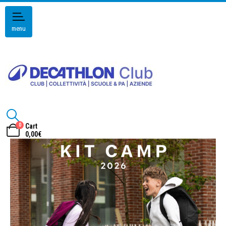
menu
0
Cart
0,00
€