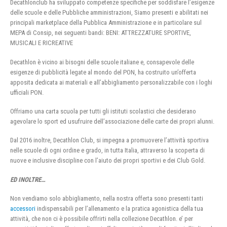
Decathlonclub ha sviluppato competenze specifiche per soddisfare l’esigenze
delle scuole e delle Pubbliche amministrazioni, Siamo presenti e abilitati nei
principali marketplace della Pubblica Amministrazione e in particolare sul
MEPA di Consip, nei seguenti bandi: BENI: ATTREZZATURE SPORTIVE,
MUSICALI E RICREATIVE
Decathlon è vicino ai bisogni delle scuole italiane e, consapevole delle
esigenze di pubblicità legate al mondo del PON, ha costruito un’offerta
apposita dedicata ai materiali e all’abbigliamento personalizzabile con i loghi
ufficiali PON.
Offriamo una carta scuola per tutti gli istituti scolastici che desiderano
agevolare lo sport ed usufruire dell’associazione delle carte dei propri alunni.
Dal 2016 inoltre, Decathlon Club, si impegna a promuovere l’attività sportiva
nelle scuole di ogni ordine e grado, in tutta Italia, attraverso la scoperta di
nuove e inclusive discipline con l’aiuto dei propri sportivi e dei Club Gold.
ED INOLTRE…
Non vendiamo solo abbigliamento, nella nostra offerta sono presenti tanti
accessori
indispensabili per l’allenamento e la pratica agonistica della tua
attività, che non ci è possibile offrirti nella collezione Decathlon. e’ per