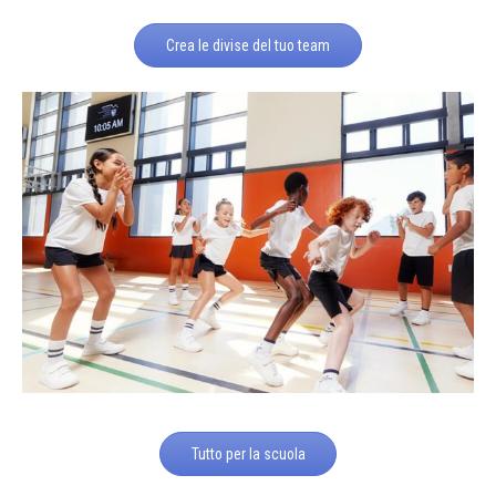
Crea le divise del tuo team
Tutto per la scuola