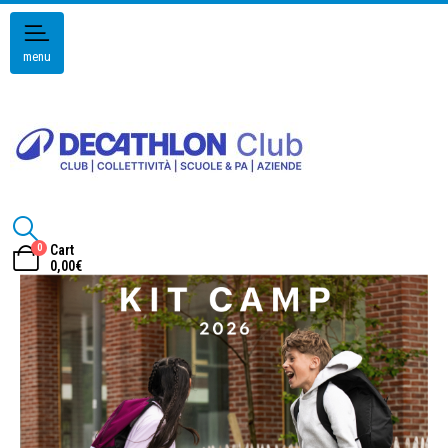
menu
0
Cart
0,00
€