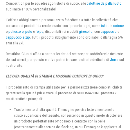
Competition per le squadre agonistiche di nuoto, e le
calottine da pallanuoto
,
sublimate e 100% personalizzabili
L’offerta abbigliamento personalizzato è dedicata a tutte le collettività che
cercano dei prodotti da rendere unici con i proprio loghi, come
tshirt
in
cotone
e
poliestere
,
polo
e
felpe
, disponibili nei modelli
girocollo
, con
cappuccio
e
cappuccio e zip
. Tutti i prodotti abbigliamento sono ordinabili dalla taglia 5/6
anni alla 2xl.
Decathlon Club si affida a partner leader del settore per soddisfare le richieste
dei sui clienti, per questo motivo potrai trovare le offerte dedicate di
Joma
sul
nostro sito.
ELEVATA QUALITÀ DI STAMPA E MASSIMO COMFORT DI GIOCO:
Il procedimento di stampa utilizzato per la personalizzazione completi club ti
garantisce la qualità più elevata. Il processo di SUBLIMAZIONE presenta 2
caratteristiche principali:
Trasferimento di alta qualità: l’immagine penetra letteralmente nello
strato superficiale del tessuto, consentendo in questo modo di ottenere
un prodotto perfettamente omogeneo a contatto con la pelle
(contrariamente alla tecnica del flocking, in cui l’immagine è applicata al