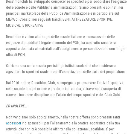
Decathlonclub ha sviluppato competenze specifiche per soddisfare l’esigenze
delle scuole e delle Pubbliche amministrazioni, Siamo presenti e abilitati nei
principali marketplace della Pubblica Amministrazione e in particolare sul
MEPA di Consip, nei seguenti bandi: BENI: ATTREZZATURE SPORTIVE,
MUSICALI E RICREATIVE
Decathlon è vicino ai bisogni delle scuole italiane e, consapevole delle
esigenze di pubblicità legate al mondo del PON, ha costruito un’offerta
apposita dedicata ai materiali e all’abbigliamento personalizzabile con i loghi
ufficiali PON.
Offriamo una carta scuola per tutti gli istituti scolastici che desiderano
agevolare lo sport ed usufruire dell’associazione delle carte dei propri alunni.
Dal 2016 inoltre, Decathlon Club, si impegna a promuovere l’attività sportiva
nelle scuole di ogni ordine e grado, in tutta Italia, attraverso la scoperta di
nuove e inclusive discipline con l’aiuto dei propri sportivi e dei Club Gold.
ED INOLTRE…
Non vendiamo solo abbigliamento, nella nostra offerta sono presenti tanti
accessori
indispensabili per l’allenamento e la pratica agonistica della tua
attività, che non ci è possibile offrirti nella collezione Decathlon. e’ per