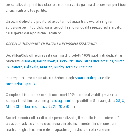
personalizzato per il tuo club, oltre ad una vasta gamma di accessori per i tuoi
allenamenti e le tue partite.
Un team dedicato è pronto ad ascoltarti ed aiutarti a trovare la miglior
soluzione per il tuo club, garantendoti la miglior qualità prezzo sul mercato,
nel rispetto delle politiche Decathlon.
SCEGLI IL TUO SPORT ED INIZIA LA PERSONALIZZAZIONE:
DecathlonClub offre una vasta gamma di prodotti 100% sublimati dedicati ai
praticanti di
Basket
,
Beach sport
,
Calcio
,
Ciclismo
,
Ginnastica Artistica
,
Nuoto
,
Pallanuoto
,
Pallavolo
,
Running
,
Rugby
,
Tennis
e
Triathlon
.
Inoltre potrai trovare un offerta dedicata agli
Sport Paralimpici
e alle
premiazioni sportive
Completa il tuo ordine con gli accessori 100% personalizzabili grazie alla
stampa in sublimato come gli
asciugamani
, disponibili in 5 misure, dalla
XS
,
S
,
M
,
L
e
XL
, le
borse sportive
da
22
,
40
e
70
litri.
Scopri la nostra offera di cuffie personalizzate, il modello in poliestere, più
classico e adatto all’uso occasionale in piscina, i modelli in silicone per i
triathlon e gli allenamento delle squadre agonistiche e nella versione