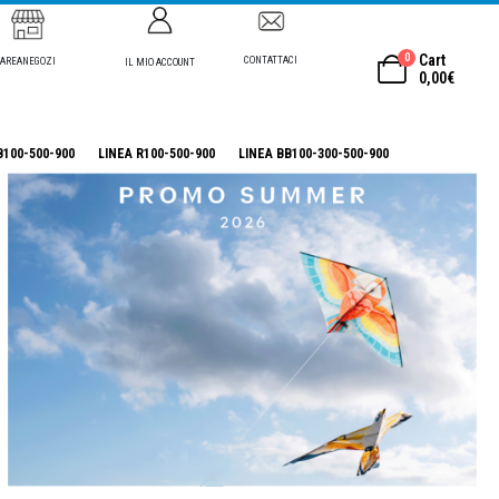
0
Cart
CONTATTACI
AREANEGOZI
IL MIO ACCOUNT
0,00
€
B100-500-900
LINEA R100-500-900
LINEA BB100-300-500-900