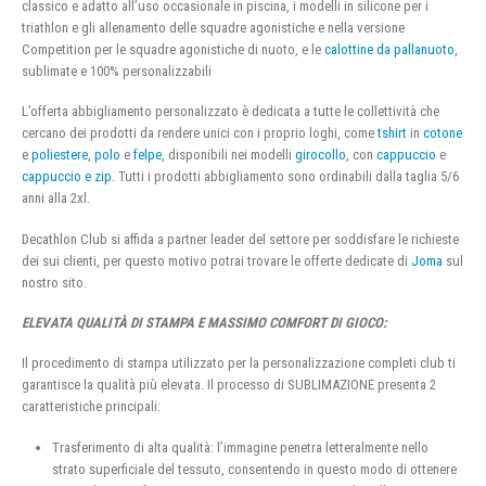
classico e adatto all’uso occasionale in piscina, i modelli in silicone per i
triathlon e gli allenamento delle squadre agonistiche e nella versione
Competition per le squadre agonistiche di nuoto, e le
calottine da pallanuoto
,
sublimate e 100% personalizzabili
L’offerta abbigliamento personalizzato è dedicata a tutte le collettività che
cercano dei prodotti da rendere unici con i proprio loghi, come
tshirt
in
cotone
e
poliestere
,
polo
e
felpe
, disponibili nei modelli
girocollo
, con
cappuccio
e
cappuccio e zip
. Tutti i prodotti abbigliamento sono ordinabili dalla taglia 5/6
anni alla 2xl.
Decathlon Club si affida a partner leader del settore per soddisfare le richieste
dei sui clienti, per questo motivo potrai trovare le offerte dedicate di
Joma
sul
nostro sito.
ELEVATA QUALITÀ DI STAMPA E MASSIMO COMFORT DI GIOCO:
Il procedimento di stampa utilizzato per la personalizzazione completi club ti
garantisce la qualità più elevata. Il processo di SUBLIMAZIONE presenta 2
caratteristiche principali:
Trasferimento di alta qualità: l’immagine penetra letteralmente nello
strato superficiale del tessuto, consentendo in questo modo di ottenere