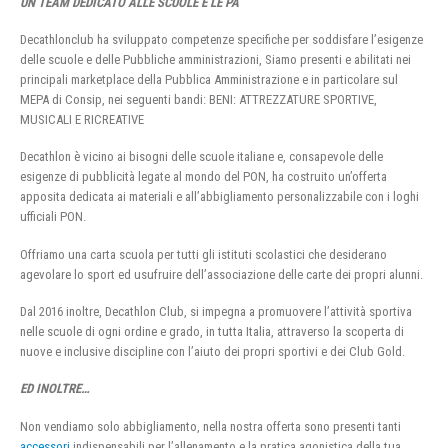
UN TEAM DEDICATO ALLE SCUOLE E LE PA
Decathlonclub ha sviluppato competenze specifiche per soddisfare l’esigenze
delle scuole e delle Pubbliche amministrazioni, Siamo presenti e abilitati nei
principali marketplace della Pubblica Amministrazione e in particolare sul
MEPA di Consip, nei seguenti bandi: BENI: ATTREZZATURE SPORTIVE,
MUSICALI E RICREATIVE
Decathlon è vicino ai bisogni delle scuole italiane e, consapevole delle
esigenze di pubblicità legate al mondo del PON, ha costruito un’offerta
apposita dedicata ai materiali e all’abbigliamento personalizzabile con i loghi
ufficiali PON.
Offriamo una carta scuola per tutti gli istituti scolastici che desiderano
agevolare lo sport ed usufruire dell’associazione delle carte dei propri alunni.
Dal 2016 inoltre, Decathlon Club, si impegna a promuovere l’attività sportiva
nelle scuole di ogni ordine e grado, in tutta Italia, attraverso la scoperta di
nuove e inclusive discipline con l’aiuto dei propri sportivi e dei Club Gold.
ED INOLTRE…
Non vendiamo solo abbigliamento, nella nostra offerta sono presenti tanti
accessori
indispensabili per l’allenamento e la pratica agonistica della tua