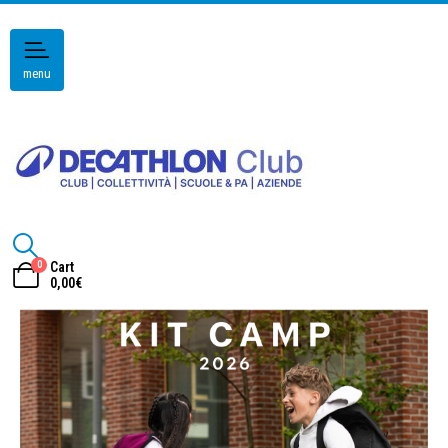
menu
0
Cart
0,00
€