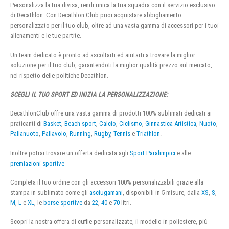
Personalizza la tua divisa, rendi unica la tua squadra con il servizio esclusivo
di Decathlon. Con Decathlon Club puoi acquistare abbigliamento
personalizzato per il tuo club, oltre ad una vasta gamma di accessori per i tuoi
allenamenti e le tue partite.
Un team dedicato è pronto ad ascoltarti ed aiutarti a trovare la miglior
soluzione per il tuo club, garantendoti la miglior qualità prezzo sul mercato,
nel rispetto delle politiche Decathlon.
SCEGLI IL TUO SPORT ED INIZIA LA PERSONALIZZAZIONE:
DecathlonClub offre una vasta gamma di prodotti 100% sublimati dedicati ai
praticanti di
Basket
,
Beach sport
,
Calcio
,
Ciclismo
,
Ginnastica Artistica
,
Nuoto
,
Pallanuoto
,
Pallavolo
,
Running
,
Rugby
,
Tennis
e
Triathlon
.
Inoltre potrai trovare un offerta dedicata agli
Sport Paralimpici
e alle
premiazioni sportive
Completa il tuo ordine con gli accessori 100% personalizzabili grazie alla
stampa in sublimato come gli
asciugamani
, disponibili in 5 misure, dalla
XS
,
S
,
M
,
L
e
XL
, le
borse sportive
da
22
,
40
e
70
litri.
Scopri la nostra offera di cuffie personalizzate, il modello in poliestere, più