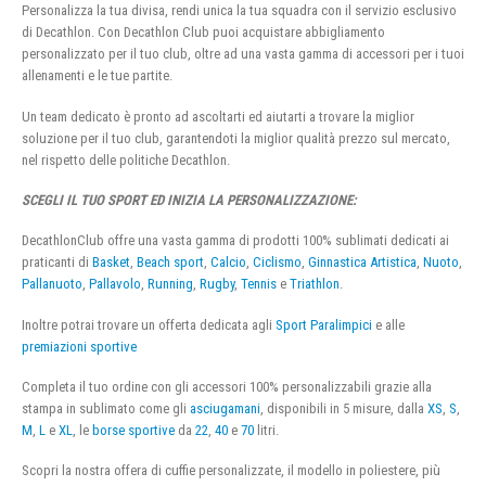
Personalizza la tua divisa, rendi unica la tua squadra con il servizio esclusivo
di Decathlon. Con Decathlon Club puoi acquistare abbigliamento
personalizzato per il tuo club, oltre ad una vasta gamma di accessori per i tuoi
allenamenti e le tue partite.
Un team dedicato è pronto ad ascoltarti ed aiutarti a trovare la miglior
soluzione per il tuo club, garantendoti la miglior qualità prezzo sul mercato,
nel rispetto delle politiche Decathlon.
SCEGLI IL TUO SPORT ED INIZIA LA PERSONALIZZAZIONE:
DecathlonClub offre una vasta gamma di prodotti 100% sublimati dedicati ai
praticanti di
Basket
,
Beach sport
,
Calcio
,
Ciclismo
,
Ginnastica Artistica
,
Nuoto
,
Pallanuoto
,
Pallavolo
,
Running
,
Rugby
,
Tennis
e
Triathlon
.
Inoltre potrai trovare un offerta dedicata agli
Sport Paralimpici
e alle
premiazioni sportive
Completa il tuo ordine con gli accessori 100% personalizzabili grazie alla
stampa in sublimato come gli
asciugamani
, disponibili in 5 misure, dalla
XS
,
S
,
M
,
L
e
XL
, le
borse sportive
da
22
,
40
e
70
litri.
Scopri la nostra offera di cuffie personalizzate, il modello in poliestere, più