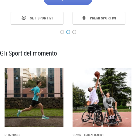
SET SPORTIVI
PREMI SPORTIVI
Gli Sport del momento
RT PARALIMPICI
CALCIO
BA