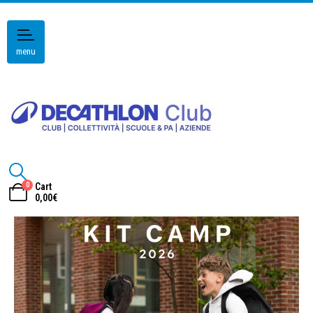
menu
0
Cart
0,00
€