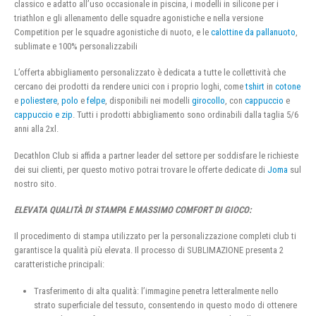
classico e adatto all’uso occasionale in piscina, i modelli in silicone per i
triathlon e gli allenamento delle squadre agonistiche e nella versione
Competition per le squadre agonistiche di nuoto, e le
calottine da pallanuoto
,
sublimate e 100% personalizzabili
L’offerta abbigliamento personalizzato è dedicata a tutte le collettività che
cercano dei prodotti da rendere unici con i proprio loghi, come
tshirt
in
cotone
e
poliestere
,
polo
e
felpe
, disponibili nei modelli
girocollo
, con
cappuccio
e
cappuccio e zip
. Tutti i prodotti abbigliamento sono ordinabili dalla taglia 5/6
anni alla 2xl.
Decathlon Club si affida a partner leader del settore per soddisfare le richieste
dei sui clienti, per questo motivo potrai trovare le offerte dedicate di
Joma
sul
nostro sito.
ELEVATA QUALITÀ DI STAMPA E MASSIMO COMFORT DI GIOCO:
Il procedimento di stampa utilizzato per la personalizzazione completi club ti
garantisce la qualità più elevata. Il processo di SUBLIMAZIONE presenta 2
caratteristiche principali:
Trasferimento di alta qualità: l’immagine penetra letteralmente nello
strato superficiale del tessuto, consentendo in questo modo di ottenere