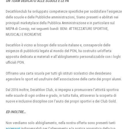
UN TEAM DEDICATO ALLE SCUOLE E LE PA
Decathlonclub ha sviluppato competenze specifiche per soddisfare l’esigenze
delle scuole e delle Pubbliche amministrazioni, Siamo presenti e abilitati nei
principali marketplace della Pubblica Amministrazione e in particolare sul
MEPA di Consip, nei seguenti bandi: BENI: ATTREZZATURE SPORTIVE,
MUSICALI E RICREATIVE
Decathlon è vicino ai bisogni delle scuole italiane e, consapevole delle
esigenze di pubblicità legate al mondo del PON, ha costruito un’offerta
apposita dedicata ai materiali e all’abbigliamento personalizzabile con i loghi
ufficiali PON.
Offriamo una carta scuola per tutti gli istituti scolastici che desiderano
agevolare lo sport ed usufruire dell’associazione delle carte dei propri alunni.
Dal 2016 inoltre, Decathlon Club, si impegna a promuovere l’attività sportiva
nelle scuole di ogni ordine e grado, in tutta Italia, attraverso la scoperta di
nuove e inclusive discipline con l’aiuto dei propri sportivi e dei Club Gold.
ED INOLTRE…
Non vendiamo solo abbigliamento, nella nostra offerta sono presenti tanti
accessori
indispensabili per l’allenamento e la pratica agonistica della tua