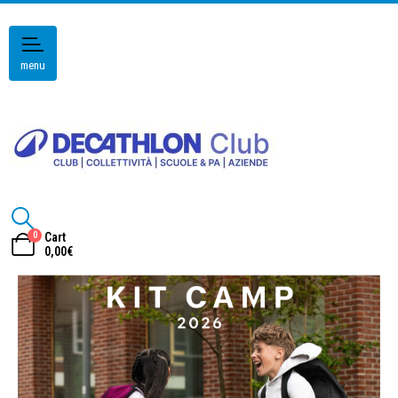
menu
0
Cart
0,00
€