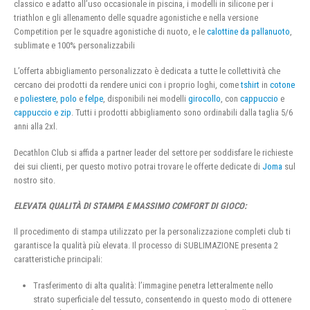
classico e adatto all’uso occasionale in piscina, i modelli in silicone per i
triathlon e gli allenamento delle squadre agonistiche e nella versione
Competition per le squadre agonistiche di nuoto, e le
calottine da pallanuoto
,
sublimate e 100% personalizzabili
L’offerta abbigliamento personalizzato è dedicata a tutte le collettività che
cercano dei prodotti da rendere unici con i proprio loghi, come
tshirt
in
cotone
e
poliestere
,
polo
e
felpe
, disponibili nei modelli
girocollo
, con
cappuccio
e
cappuccio e zip
. Tutti i prodotti abbigliamento sono ordinabili dalla taglia 5/6
anni alla 2xl.
Decathlon Club si affida a partner leader del settore per soddisfare le richieste
dei sui clienti, per questo motivo potrai trovare le offerte dedicate di
Joma
sul
nostro sito.
ELEVATA QUALITÀ DI STAMPA E MASSIMO COMFORT DI GIOCO:
Il procedimento di stampa utilizzato per la personalizzazione completi club ti
garantisce la qualità più elevata. Il processo di SUBLIMAZIONE presenta 2
caratteristiche principali:
Trasferimento di alta qualità: l’immagine penetra letteralmente nello
strato superficiale del tessuto, consentendo in questo modo di ottenere