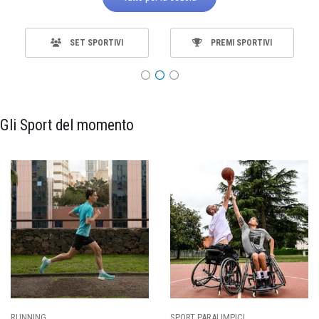
SET SPORTIVI
PREMI SPORTIVI
Gli Sport del momento
ING
SPORT PARALIMPICI
CALCI