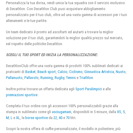
Personalizza la tua divisa, rendi unica la tua squadra con il servizio esclusivo
di Decathlon. Con Decathlon Club puoi acquistare abbigliamento
personalizzato per il tuo club, oltre ad una vasta gamma di accessori per i tuoi
allenamenti e le tue partite.
Un team dedicato è pronto ad ascoltarti ed aiutarti a trovare la miglior
soluzione per il tuo club, garantendoti la miglior qualità prezzo sul mercato,
nel rispetto delle politiche Decathlon.
SCEGLI IL TUO SPORT ED INIZIA LA PERSONALIZZAZIONE:
DecathlonClub offre una vasta gamma di prodotti 100% sublimati dedicati ai
praticanti di
Basket
,
Beach sport
,
Calcio
,
Ciclismo
,
Ginnastica Artistica
,
Nuoto
,
Pallanuoto
,
Pallavolo
,
Running
,
Rugby
,
Tennis
e
Triathlon
.
Inoltre potrai trovare un offerta dedicata agli
Sport Paralimpici
e alle
premiazioni sportive
Completa il tuo ordine con gli accessori 100% personalizzabili grazie alla
stampa in sublimato come gli
asciugamani
, disponibili in 5 misure, dalla
XS
,
S
,
M
,
L
e
XL
, le
borse sportive
da
22
,
40
e
70
litri.
Scopri la nostra offera di cuffie personalizzate, il modello in poliestere, più