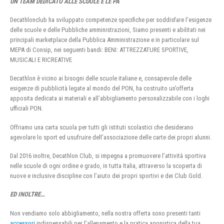
UN TEAM DEDICATO ALLE SCUOLE E LE PA
Decathlonclub ha sviluppato competenze specifiche per soddisfare l’esigenze
delle scuole e delle Pubbliche amministrazioni, Siamo presenti e abilitati nei
principali marketplace della Pubblica Amministrazione e in particolare sul
MEPA di Consip, nei seguenti bandi: BENI: ATTREZZATURE SPORTIVE,
MUSICALI E RICREATIVE
Decathlon è vicino ai bisogni delle scuole italiane e, consapevole delle
esigenze di pubblicità legate al mondo del PON, ha costruito un’offerta
apposita dedicata ai materiali e all’abbigliamento personalizzabile con i loghi
ufficiali PON.
Offriamo una carta scuola per tutti gli istituti scolastici che desiderano
agevolare lo sport ed usufruire dell’associazione delle carte dei propri alunni.
Dal 2016 inoltre, Decathlon Club, si impegna a promuovere l’attività sportiva
nelle scuole di ogni ordine e grado, in tutta Italia, attraverso la scoperta di
nuove e inclusive discipline con l’aiuto dei propri sportivi e dei Club Gold.
ED INOLTRE…
Non vendiamo solo abbigliamento, nella nostra offerta sono presenti tanti
accessori
indispensabili per l’allenamento e la pratica agonistica della tua